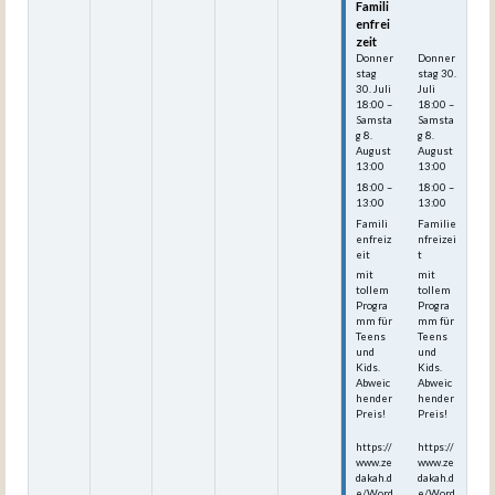
Famili
Famili
enfrei
enfrei
zeit
zeit
Donner
Donner
stag
stag
30.
30.
Juli
Juli
18:00
–
18:00
–
Samsta
Samsta
g
8.
g
8.
August
August
13:00
13:00
18:00 –
18:00 –
13:00
13:00
Famili
Familie
enfreiz
nfreizei
eit
t
mit
mit
tollem
tollem
Progra
Progra
mm für
mm für
Teens
Teens
und
und
Kids.
Kids.
Abweic
Abweic
hender
hender
Preis!
Preis!
https://
https://
www.ze
www.ze
dakah.d
dakah.d
e/Word
e/Word