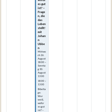
es gut
ist? –
Frage
n, die
das
Leben
stellt!
mit
Johan
n
Ubbe
n
Mittwo
ch
26.
August
18:00
–
Sonnta
g
30.
August
13:00
18:00 –
13:00
Bibelta
ge:
Wer
weiß,
wofür
es gut
ist? –