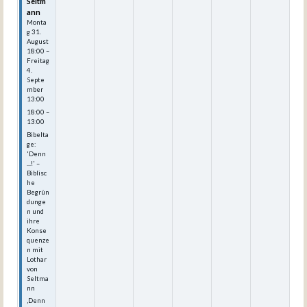
Seltm
ann
Monta
g
31.
August
18:00
–
Freitag
4.
Septe
mber
13:00
18:00 –
13:00
Bibelta
ge:
'Denn
...!' –
Biblisc
he
Begrün
dunge
n und
ihre
Konse
quenze
n mit
Lothar
von
Seltma
nn
‚Denn