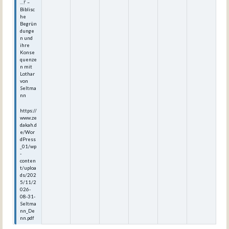
…!‘ –
Biblisc
he
Begrün
dunge
n und
ihre
Konse
quenze
n mit
Lothar
von
Seltma
nn
https://
www.ze
dakah.d
e/Wor
dPress
_01/wp
-
conten
t/uploa
ds/202
5/11/2
026-
08-31-
Seltma
nn_De
nn.pdf