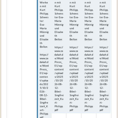
Werke
n mit
n mit
n mit
n mit
n mit
Kurt
Kurt
Kurt
Kurt
Kurt
Philipp,
Philipp,
Philipp,
Philipp,
Philipp,
Schwes
Schwes
Schwes
Schwes
Schwes
ter Eva-
ter Eva-
ter Eva-
ter Eva-
ter
Maria
Maria
Maria
Maria
Eva-
Mönnig
Mönnig
Mönnig
Mönnig
Maria
und
und
und
und
Mönnig
Elisabe
Elisabe
Elisabe
Elisabe
und
th
th
th
th
Elisabe
Bellon
Bellon
Bellon
Bellon
th
Bellon
https://
https://
https://
https://
www.ze
www.ze
www.ze
www.ze
https://
dakah.d
dakah.d
dakah.d
dakah.d
www.ze
e/Word
e/Word
e/Word
e/Word
dakah.d
Press_
Press_
Press_
Press_
e/Word
01/wp-
01/wp-
01/wp-
01/wp-
Press_
content
content
content
content
01/wp-
/upload
/upload
/upload
/upload
conten
s/2025
s/2025
s/2025
s/2025
t/uploa
/10/20
/10/20
/10/20
/10/20
ds/202
26-08-
26-08-
26-08-
26-08-
5/10/2
12-
12-
12-
12-
026-
Bibel-
Bibel-
Bibel-
Bibel-
08-12-
Singfrei
Singfrei
Singfrei
Singfrei
Bibel-
zeit_Ku
zeit_Ku
zeit_Ku
zeit_Ku
Singfre
rt-
rt-
rt-
rt-
izeit_K
Philipp.
Philipp.
Philipp.
Philipp.
urt-
pdf
pdf
pdf
pdf
Philipp.
pdf