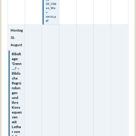
26_Ubb
en_We
r-
weiss.p
df
Montag
31.
August
Bibelt
age:
'Denn
...!' –
Biblis
che
Begrü
ndun
gen
und
ihre
Kons
equen
zen
mit
Lotha
r von