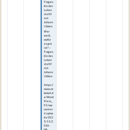
Fragen,
die das
Leben
stellt!
mit
Johann
Ubben
Wer
weiß,
wofür
es gut
ist? –
Fragen,
die das
Leben
stellt!
mit
Johann
Ubben
https://
www.ze
dakah.d
e/Word
Press_
01/wp-
conten
t/uploa
ds/202
5/11/2
026-
08-