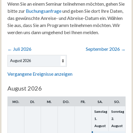
Wenn Sie an einem Seminar teilnehmen möchten, gehen Sie
bitte zur
Buchungsanfrage
und geben Sie dort Ihre Daten,
das gewünschte Anreise- und Abreise-Datum ein. Wählen
Sie aus, dass Sie am Programm teilnehmen möchten. Wir
werden uns dann umgehend bei Ihnen melden.
←
Juli 2026
September 2026
→
Auswahl
des
Monats
Vergangene Ereignisse anzeigen
August 2026
MO.
DI.
MI.
DO.
FR.
SA.
SO.
Samstag
Sonntag
1.
2.
August
August