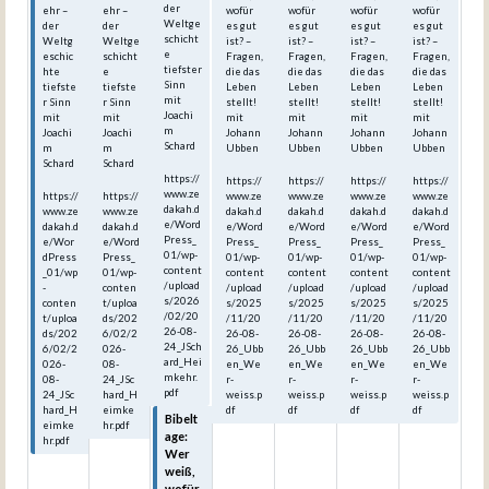
der
ehr –
ehr –
wofür
wofür
wofür
wofür
Weltge
der
der
es gut
es gut
es gut
es gut
schicht
Weltg
Weltge
ist? –
ist? –
ist? –
ist? –
e
eschic
schicht
Fragen,
Fragen,
Fragen,
Fragen,
tiefster
hte
e
die das
die das
die das
die das
Sinn
tiefste
tiefste
Leben
Leben
Leben
Leben
mit
r Sinn
r Sinn
stellt!
stellt!
stellt!
stellt!
Joachi
mit
mit
mit
mit
mit
mit
m
Joachi
Joachi
Johann
Johann
Johann
Johann
Schard
m
m
Ubben
Ubben
Ubben
Ubben
Schard
Schard
https://
https://
https://
https://
https://
www.ze
https://
https://
www.ze
www.ze
www.ze
www.ze
dakah.d
www.ze
www.ze
dakah.d
dakah.d
dakah.d
dakah.d
e/Word
dakah.d
dakah.d
e/Word
e/Word
e/Word
e/Word
Press_
e/Wor
e/Word
Press_
Press_
Press_
Press_
01/wp-
dPress
Press_
01/wp-
01/wp-
01/wp-
01/wp-
content
_01/wp
01/wp-
content
content
content
content
/upload
-
conten
/upload
/upload
/upload
/upload
s/2026
conten
t/uploa
s/2025
s/2025
s/2025
s/2025
/02/20
t/uploa
ds/202
/11/20
/11/20
/11/20
/11/20
26-08-
ds/202
6/02/2
26-08-
26-08-
26-08-
26-08-
24_JSch
6/02/2
026-
26_Ubb
26_Ubb
26_Ubb
26_Ubb
ard_Hei
026-
08-
en_We
en_We
en_We
en_We
mkehr.
08-
24_JSc
r-
r-
r-
r-
pdf
24_JSc
hard_H
weiss.p
weiss.p
weiss.p
weiss.p
hard_H
eimke
df
df
df
df
Bibelt
eimke
hr.pdf
age:
hr.pdf
Wer
weiß,
wofür