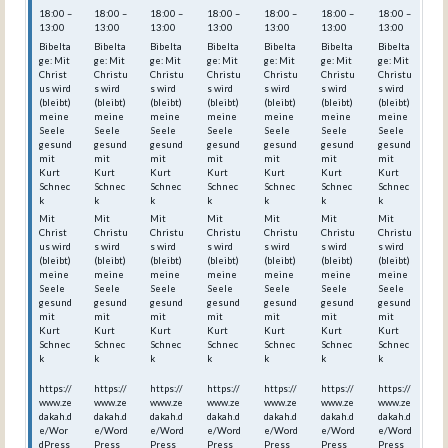
18:00 –
18:00 –
18:00 –
18:00 –
18:00 –
18:00 –
18:00 –
13:00
13:00
13:00
13:00
13:00
13:00
13:00
Bibelta
Bibelta
Bibelta
Bibelta
Bibelta
Bibelta
Bibelta
ge: Mit
ge: Mit
ge: Mit
ge: Mit
ge: Mit
ge: Mit
ge: Mit
Christ
Christu
Christu
Christu
Christu
Christu
Christu
us wird
s wird
s wird
s wird
s wird
s wird
s wird
(bleibt)
(bleibt)
(bleibt)
(bleibt)
(bleibt)
(bleibt)
(bleibt)
meine
meine
meine
meine
meine
meine
meine
Seele
Seele
Seele
Seele
Seele
Seele
Seele
gesund
gesund
gesund
gesund
gesund
gesund
gesund
mit
mit
mit
mit
mit
mit
mit
Kurt
Kurt
Kurt
Kurt
Kurt
Kurt
Kurt
Schnec
Schnec
Schnec
Schnec
Schnec
Schnec
Schnec
k
k
k
k
k
k
k
Mit
Mit
Mit
Mit
Mit
Mit
Mit
Christ
Christu
Christu
Christu
Christu
Christu
Christu
us wird
s wird
s wird
s wird
s wird
s wird
s wird
(bleibt)
(bleibt)
(bleibt)
(bleibt)
(bleibt)
(bleibt)
(bleibt)
meine
meine
meine
meine
meine
meine
meine
Seele
Seele
Seele
Seele
Seele
Seele
Seele
gesund
gesund
gesund
gesund
gesund
gesund
gesund
mit
mit
mit
mit
mit
mit
mit
Kurt
Kurt
Kurt
Kurt
Kurt
Kurt
Kurt
Schnec
Schnec
Schnec
Schnec
Schnec
Schnec
Schnec
k
k
k
k
k
k
k
https://
https://
https://
https://
https://
https://
https://
www.ze
www.ze
www.ze
www.ze
www.ze
www.ze
www.ze
dakah.d
dakah.d
dakah.d
dakah.d
dakah.d
dakah.d
dakah.d
e/Wor
e/Word
e/Word
e/Word
e/Word
e/Word
e/Word
dPress
Press_
Press_
Press_
Press_
Press_
Press_