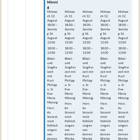
Mönni
Mönni
Mönni
Mönni
Mönni
g
g
g
g
g
Mittwo
Mittwo
Mittwo
Mittwo
Mittwo
ch
12.
ch
12.
ch
12.
ch
12.
ch
12.
August
August
August
August
August
18:00
–
18:00
–
18:00
–
18:00
–
18:00
–
Sonnta
Sonnta
Sonnta
Sonnta
Sonnta
g
16.
g
16.
g
16.
g
16.
g
16.
August
August
August
August
August
13:00
13:00
13:00
13:00
13:00
18:00 –
18:00 –
18:00 –
18:00 –
18:00 –
13:00
13:00
13:00
13:00
13:00
Bibel-
Bibel-
Bibel-
Bibel-
Bibel-
und
und
und
und
und
Singfre
Singfrei
Singfrei
Singfrei
Singfrei
izeit
zeit mit
zeit mit
zeit mit
zeit mit
mit
Kurt
Kurt
Kurt
Kurt
Kurt
Philipp
Philipp
Philipp
Philipp
Philipp
u. Sr.
u. Sr.
u. Sr.
u. Sr.
u. Sr.
Eva-
Eva-
Eva-
Eva-
Eva-
Maria
Maria
Maria
Maria
Maria
Mönnig
Mönnig
Mönnig
Mönnig
Mönnig
Herr,
Herr,
Herr,
Herr,
Herr,
du
du
du
du
du
lässest
lässest
lässest
lässest
lässest
mich
mich
mich
mich
mich
fröhlich
fröhlich
fröhlich
fröhlich
fröhlich
singen
singen
singen
singen
singen
von
von
von
von
von
deinen
deinen
deinen
deinen
deinen
Werke
Werke
Werke
Werke