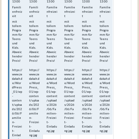
13:00
13:00
13:00
13:00
13:00
13:00
Famili
Famili
Familie
Familie
Familie
Familie
enfreiz
enfreiz
nfreizei
nfreizei
nfreizei
nfreizei
eit
eit
t
t
t
t
mit
mit
mit
mit
mit
mit
tollem
tollem
tollem
tollem
tollem
tollem
Progra
Progra
Progra
Progra
Progra
Progra
mm für
mm für
mm für
mm für
mm für
mm für
Teens
Teens
Teens
Teens
Teens
Teens
und
und
und
und
und
und
Kids.
Kids.
Kids.
Kids.
Kids.
Kids.
Abweic
Abweic
Abweic
Abweic
Abweic
Abweic
hender
hender
hender
hender
hender
hender
Preis!
Preis!
Preis!
Preis!
Preis!
Preis!
https://
https://
https://
https://
https://
https://
www.ze
www.ze
www.ze
www.ze
www.ze
www.ze
dakah.d
dakah.d
dakah.d
dakah.d
dakah.d
dakah.d
e/Wor
e/Word
e/Word
e/Word
e/Word
e/Word
dPress
Press_
Press_
Press_
Press_
Press_
_01/wp
01/wp-
01/wp-
01/wp-
01/wp-
01/wp-
-
conten
content
content
content
content
conten
t/uploa
/upload
/upload
/upload
/upload
t/uploa
ds/202
s/2026
s/2026
s/2026
s/2026
ds/202
6/06/F
/06/Fa
/06/Fa
/06/Fa
/06/Fa
6/06/F
amilie
milien-
milien-
milien-
milien-
amilie
n-
Freizei
Freizei
Freizei
Freizei
n-
Freizei
t-
t-
t-
t-
Freizei
t-
Einladu
Einladu
Einladu
Einladu
t-
Einladu
ng.jpg
ng.jpg
ng.jpg
ng.jpg
Einlad
ng.jpg