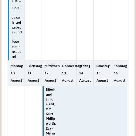
ung.jpg
19:30
–
21:00
Israel
gebet
s- und
-
infor
matio
nsabe
nd
Montag
Dienstag
Mittwoch
Donnerstag
Freitag
Samstag
Sonntag
10.
11.
12.
13.
14.
15.
16.
August
August
August
August
August
August
August
Bibel-
Bibel-
Bibel-
Bibel-
Bibel-
und
und
und
und
und
Singfr
Singfr
Singfr
Singfr
Singfr
eizeit
eizeit
eizeit
eizeit
eizeit
mit
mit
mit
mit
mit
Kurt
Kurt
Kurt
Kurt
Kurt
Philip
Philip
Philip
Philip
Philip
p u. Sr.
p u. Sr.
p u. Sr.
p u. Sr.
p u. Sr.
Eva-
Eva-
Eva-
Eva-
Eva-
Maria
Maria
Maria
Maria
Maria