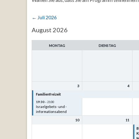
←
Juli 2026
Auswahl
August 2026
des
Monats
MONTAG
DIENSTAG
3
4
Familienfreizeit
Familienfreizeit
F
19:30
– 21:00
Israelgebets- und -
informationsabend
10
11
B
K
M