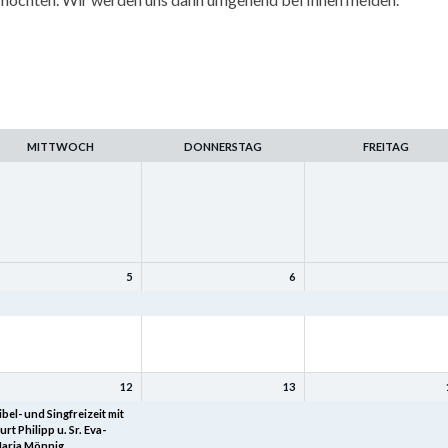
MITTWOCH
DONNERSTAG
FREITAG
5
6
amilienfreizeit
Familienfreizeit
Familienfreizeit
12
13
ibel- und Singfreizeit mit
Bibel- und Singfreizeit mit
Bibel- und Singfreizeit mi
urt Philipp u. Sr. Eva-
Kurt Philipp u. Sr. Eva-
Kurt Philipp u. Sr. Eva-
aria Mönnig
Maria Mönnig
Maria Mönnig