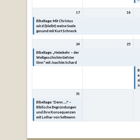
17
18
Bibeltage: Mit Christus
Bibeltage: Mit Christus
B
wird (bleibt) meine Seele
wird (bleibt) meine Seele
w
gesund mit Kurt Schneck
gesund mit Kurt Schneck
g
24
25
Bibeltage: „Heimkehr – der
Bibeltage: „Heimkehr – der
B
Weltgeschichte tiefster
Weltgeschichte tiefster
W
Sinn“ mit Joachim Schard
Sinn“ mit Joachim Schard
S
B
e
d
J
31
Bibeltage: 'Denn ...!' –
Biblische Begründungen
und ihre Konsequenzen
mit Lothar von Seltmann