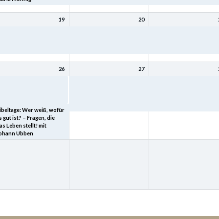
19
20
ibeltage: Mit Christus
Bibeltage: Mit Christus
Bibeltage: Mit Christus
ird (bleibt) meine Seele
wird (bleibt) meine Seele
wird (bleibt) meine Seele
esund mit Kurt Schneck
gesund mit Kurt Schneck
gesund mit Kurt Schneck
26
27
ibeltage: „Heimkehr – der
Bibeltage: Wer weiß, wofür
Bibeltage: Wer weiß, wof
eltgeschichte tiefster
es gut ist? – Fragen, die das
es gut ist? – Fragen, die 
inn“ mit Joachim Schard
Leben stellt! mit Johann
Leben stellt! mit Johann
Ubben
Ubben
ibeltage: Wer weiß, wofür
s gut ist? – Fragen, die
as Leben stellt! mit
ohann Ubben