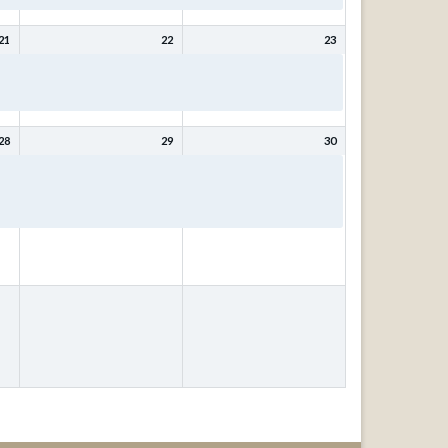
21
22
23
Bibeltage: Mit Christus
Bibeltage: Mit Christus
wird (bleibt) meine Seele
wird (bleibt) meine Seele
gesund mit Kurt Schneck
gesund mit Kurt Schneck
28
29
30
ür
Bibeltage: Wer weiß, wofür
Bibeltage: Wer weiß, wofür
das
es gut ist? – Fragen, die das
es gut ist? – Fragen, die das
Leben stellt! mit Johann
Leben stellt! mit Johann
Ubben
Ubben