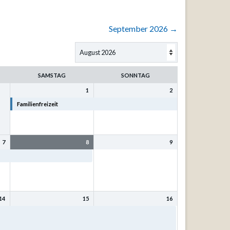
September 2026
→
SAMSTAG
SONNTAG
1
2
Familienfreizeit
Familienfreizeit
7
8
9
Familienfreizeit
14
15
16
t
Bibel- und Singfreizeit mit
Bibel- und Singfreizeit mit
Kurt Philipp u. Sr. Eva-
Kurt Philipp u. Sr. Eva-
Maria Mönnig
Maria Mönnig