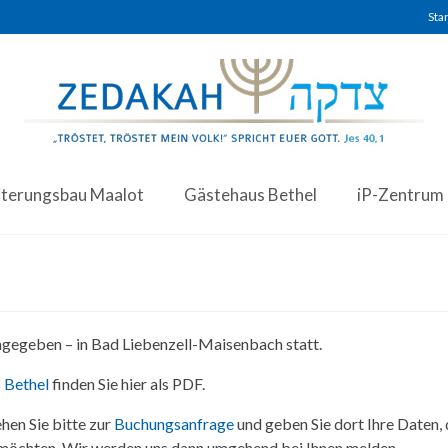
Star
iterungsbau Maalot
Gästehaus Bethel
iP-Zentrum
angegeben – in Bad Liebenzell-Maisenbach statt.
 Bethel
finden Sie hier als PDF.
hen Sie bitte zur
Buchungsanfrage
und geben Sie dort Ihre Daten,
 möchten. Wir werden uns dann umgehend bei Ihnen melden.