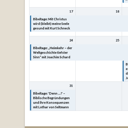
17
18
Bibeltage: Mit Christus
Bibeltage: Mit Christus
B
wird (bleibt) meine Seele
wird (bleibt) meine Seele
w
gesund mit Kurt Schneck
gesund mit Kurt Schneck
g
24
25
Bibeltage: „Heimkehr – der
Bibeltage: „Heimkehr – der
B
Weltgeschichte tiefster
Weltgeschichte tiefster
W
Sinn“ mit Joachim Schard
Sinn“ mit Joachim Schard
S
B
e
d
J
31
Bibeltage: 'Denn ...!' –
Biblische Begründungen
und ihre Konsequenzen
mit Lothar von Seltmann