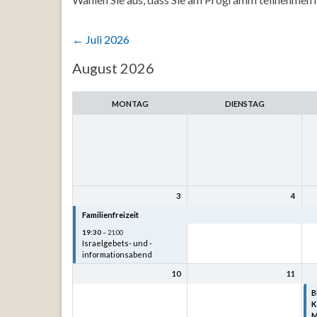
←
Juli 2026
Auswahl
August 2026
des
Monats
MONTAG
DIENSTAG
3
4
Familienfreizeit
Familienfreizeit
F
19:30
– 21:00
Israelgebets- und -
informationsabend
10
11
B
K
M