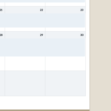
21
22
23
Bibeltage: Mit Christus
Bibeltage: Mit Christus
wird (bleibt) meine Seele
wird (bleibt) meine Seele
gesund mit Kurt Schneck
gesund mit Kurt Schneck
28
29
30
ür
Bibeltage: Wer weiß, wofür
Bibeltage: Wer weiß, wofür
das
es gut ist? – Fragen, die das
es gut ist? – Fragen, die das
Leben stellt! mit Johann
Leben stellt! mit Johann
Ubben
Ubben