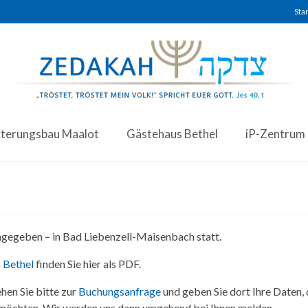
Star
iterungsbau Maalot
Gästehaus Bethel
iP-Zentrum
angegeben – in Bad Liebenzell-Maisenbach statt.
 Bethel
finden Sie hier als PDF.
hen Sie bitte zur
Buchungsanfrage
und geben Sie dort Ihre Daten,
 möchten. Wir werden uns dann umgehend bei Ihnen melden.