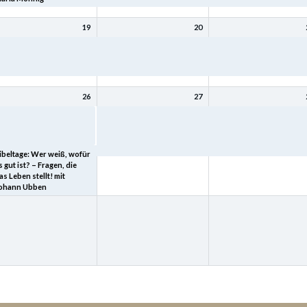
19
20
ibeltage: Mit Christus
Bibeltage: Mit Christus
Bibeltage: Mit Christus
ird (bleibt) meine Seele
wird (bleibt) meine Seele
wird (bleibt) meine Seele
esund mit Kurt Schneck
gesund mit Kurt Schneck
gesund mit Kurt Schneck
26
27
ibeltage: „Heimkehr – der
Bibeltage: Wer weiß, wofür
Bibeltage: Wer weiß, wof
eltgeschichte tiefster
es gut ist? – Fragen, die das
es gut ist? – Fragen, die 
inn“ mit Joachim Schard
Leben stellt! mit Johann
Leben stellt! mit Johann
Ubben
Ubben
ibeltage: Wer weiß, wofür
s gut ist? – Fragen, die
as Leben stellt! mit
ohann Ubben