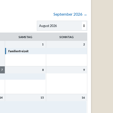
September 2026
→
SAMSTAG
SONNTAG
1
2
Familienfreizeit
Familienfreizeit
7
8
9
Familienfreizeit
14
15
16
t
Bibel- und Singfreizeit mit
Bibel- und Singfreizeit mit
Kurt Philipp u. Sr. Eva-
Kurt Philipp u. Sr. Eva-
Maria Mönnig
Maria Mönnig