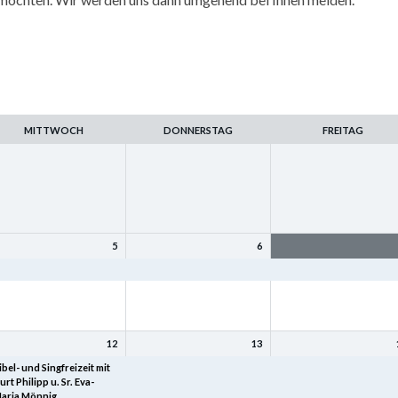
MITTWOCH
DONNERSTAG
FREITAG
5
6
amilienfreizeit
Familienfreizeit
Familienfreizeit
12
13
ibel- und Singfreizeit mit
Bibel- und Singfreizeit mit
Bibel- und Singfreizeit mi
urt Philipp u. Sr. Eva-
Kurt Philipp u. Sr. Eva-
Kurt Philipp u. Sr. Eva-
aria Mönnig
Maria Mönnig
Maria Mönnig