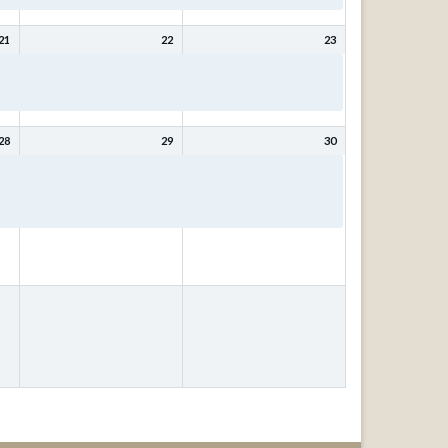
21
22
23
Bibeltage: Mit Christus
Bibeltage: Mit Christus
wird (bleibt) meine Seele
wird (bleibt) meine Seele
gesund mit Kurt Schneck
gesund mit Kurt Schneck
28
29
30
ür
Bibeltage: Wer weiß, wofür
Bibeltage: Wer weiß, wofür
das
es gut ist? – Fragen, die das
es gut ist? – Fragen, die das
Leben stellt! mit Johann
Leben stellt! mit Johann
Ubben
Ubben