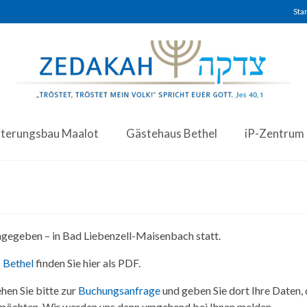
Star
iterungsbau Maalot
Gästehaus Bethel
iP-Zentrum
angegeben – in Bad Liebenzell-Maisenbach statt.
 Bethel
finden Sie hier als PDF.
hen Sie bitte zur
Buchungsanfrage
und geben Sie dort Ihre Daten,
 möchten. Wir werden uns dann umgehend bei Ihnen melden.