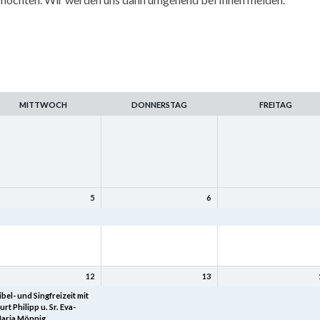
MITTWOCH
DONNERSTAG
FREITAG
5
6
amilienfreizeit
Familienfreizeit
Familienfreizeit
12
13
ibel- und Singfreizeit mit
Bibel- und Singfreizeit mit
Bibel- und Singfreizeit mi
urt Philipp u. Sr. Eva-
Kurt Philipp u. Sr. Eva-
Kurt Philipp u. Sr. Eva-
aria Mönnig
Maria Mönnig
Maria Mönnig