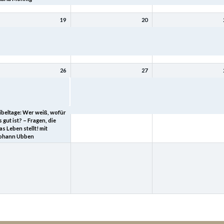
19
20
ibeltage: Mit Christus
Bibeltage: Mit Christus
Bibeltage: Mit Christus
ird (bleibt) meine Seele
wird (bleibt) meine Seele
wird (bleibt) meine Seele
esund mit Kurt Schneck
gesund mit Kurt Schneck
gesund mit Kurt Schneck
26
27
ibeltage: „Heimkehr – der
Bibeltage: Wer weiß, wofür
Bibeltage: Wer weiß, wof
eltgeschichte tiefster
es gut ist? – Fragen, die das
es gut ist? – Fragen, die 
inn“ mit Joachim Schard
Leben stellt! mit Johann
Leben stellt! mit Johann
Ubben
Ubben
ibeltage: Wer weiß, wofür
s gut ist? – Fragen, die
as Leben stellt! mit
ohann Ubben