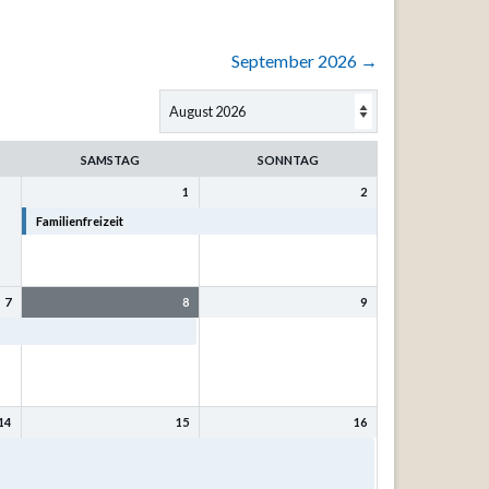
September 2026
→
SAMSTAG
SONNTAG
1
2
Familienfreizeit
Familienfreizeit
7
8
9
Familienfreizeit
14
15
16
t
Bibel- und Singfreizeit mit
Bibel- und Singfreizeit mit
Kurt Philipp u. Sr. Eva-
Kurt Philipp u. Sr. Eva-
Maria Mönnig
Maria Mönnig