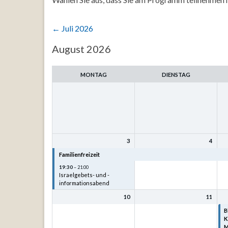
←
Juli 2026
Auswahl
August 2026
des
Monats
MONTAG
DIENSTAG
3
4
Familienfreizeit
Familienfreizeit
F
19:30
– 21:00
Israelgebets- und -
informationsabend
10
11
B
K
M