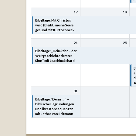
17
18
Bibeltage: Mit Christus
Bibeltage: Mit Christus
B
wird (bleibt) meine Seele
wird (bleibt) meine Seele
w
gesund mit Kurt Schneck
gesund mit Kurt Schneck
g
24
25
Bibeltage: „Heimkehr – der
Bibeltage: „Heimkehr – der
B
Weltgeschichte tiefster
Weltgeschichte tiefster
W
Sinn“ mit Joachim Schard
Sinn“ mit Joachim Schard
S
B
e
d
J
31
Bibeltage: 'Denn ...!' –
Biblische Begründungen
und ihre Konsequenzen
mit Lothar von Seltmann