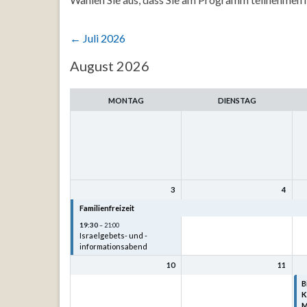
←
Juli 2026
Auswahl
August 2026
des
Monats
MONTAG
DIENSTAG
3
4
Familienfreizeit
Familienfreizeit
F
19:30
– 21:00
Israelgebets- und -
informationsabend
10
11
B
K
M