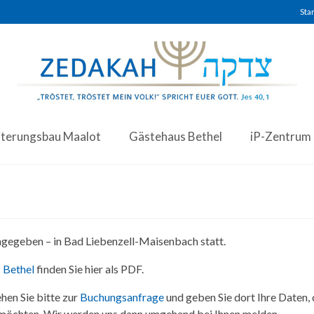
Star
iterungsbau Maalot
Gästehaus Bethel
iP-Zentrum
angegeben – in Bad Liebenzell-Maisenbach statt.
 Bethel
finden Sie hier als PDF.
hen Sie bitte zur
Buchungsanfrage
und geben Sie dort Ihre Daten,
 möchten. Wir werden uns dann umgehend bei Ihnen melden.