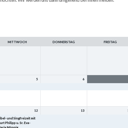
MITTWOCH
DONNERSTAG
FREITAG
5
6
amilienfreizeit
Familienfreizeit
Familienfreizeit
12
13
ibel- und Singfreizeit mit
Bibel- und Singfreizeit mit
Bibel- und Singfreizeit mi
urt Philipp u. Sr. Eva-
Kurt Philipp u. Sr. Eva-
Kurt Philipp u. Sr. Eva-
aria Mönnig
Maria Mönnig
Maria Mönnig