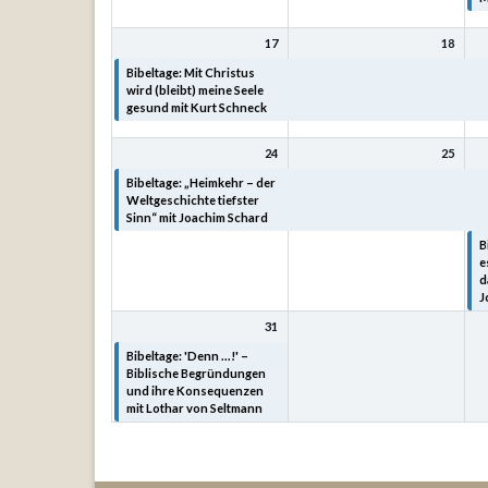
17
18
Bibeltage: Mit Christus
Bibeltage: Mit Christus
B
wird (bleibt) meine Seele
wird (bleibt) meine Seele
w
gesund mit Kurt Schneck
gesund mit Kurt Schneck
g
24
25
Bibeltage: „Heimkehr – der
Bibeltage: „Heimkehr – der
B
Weltgeschichte tiefster
Weltgeschichte tiefster
W
Sinn“ mit Joachim Schard
Sinn“ mit Joachim Schard
S
B
e
d
J
31
Bibeltage: 'Denn ...!' –
Biblische Begründungen
und ihre Konsequenzen
mit Lothar von Seltmann