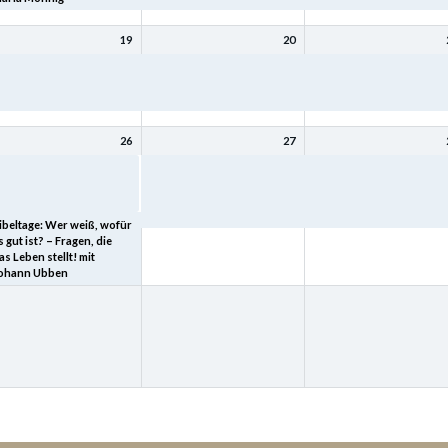
19
20
ibeltage: Mit Christus
Bibeltage: Mit Christus
Bibeltage: Mit Christus
ird (bleibt) meine Seele
wird (bleibt) meine Seele
wird (bleibt) meine Seele
esund mit Kurt Schneck
gesund mit Kurt Schneck
gesund mit Kurt Schneck
26
27
ibeltage: „Heimkehr – der
Bibeltage: Wer weiß, wofür
Bibeltage: Wer weiß, wof
eltgeschichte tiefster
es gut ist? – Fragen, die das
es gut ist? – Fragen, die 
inn“ mit Joachim Schard
Leben stellt! mit Johann
Leben stellt! mit Johann
Ubben
Ubben
ibeltage: Wer weiß, wofür
s gut ist? – Fragen, die
as Leben stellt! mit
ohann Ubben