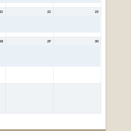
21
22
23
Bibeltage: Mit Christus
Bibeltage: Mit Christus
wird (bleibt) meine Seele
wird (bleibt) meine Seele
gesund mit Kurt Schneck
gesund mit Kurt Schneck
28
29
30
ür
Bibeltage: Wer weiß, wofür
Bibeltage: Wer weiß, wofür
das
es gut ist? – Fragen, die das
es gut ist? – Fragen, die das
Leben stellt! mit Johann
Leben stellt! mit Johann
Ubben
Ubben