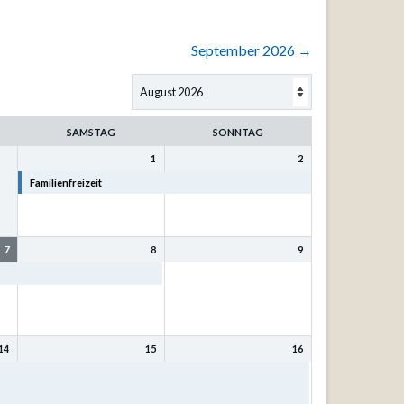
September 2026
→
SAMSTAG
SONNTAG
1
2
Familienfreizeit
Familienfreizeit
7
8
9
Familienfreizeit
14
15
16
t
Bibel- und Singfreizeit mit
Bibel- und Singfreizeit mit
Kurt Philipp u. Sr. Eva-
Kurt Philipp u. Sr. Eva-
Maria Mönnig
Maria Mönnig