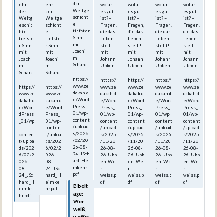
der
ehr –
ehr –
wofür
wofür
wofür
wofür
Weltge
der
der
es gut
es gut
es gut
es gut
schicht
Weltg
Weltge
ist? –
ist? –
ist? –
ist? –
e
eschic
schicht
Fragen,
Fragen,
Fragen,
Fragen,
tiefster
hte
e
die das
die das
die das
die das
Sinn
tiefste
tiefste
Leben
Leben
Leben
Leben
mit
r Sinn
r Sinn
stellt!
stellt!
stellt!
stellt!
Joachi
mit
mit
mit
mit
mit
mit
m
Joachi
Joachi
Johann
Johann
Johann
Johann
Schard
m
m
Ubben
Ubben
Ubben
Ubben
Schard
Schard
https://
https://
https://
https://
https://
www.ze
https://
https://
www.ze
www.ze
www.ze
www.ze
dakah.d
www.ze
www.ze
dakah.d
dakah.d
dakah.d
dakah.d
e/Word
dakah.d
dakah.d
e/Word
e/Word
e/Word
e/Word
Press_
e/Wor
e/Word
Press_
Press_
Press_
Press_
01/wp-
dPress
Press_
01/wp-
01/wp-
01/wp-
01/wp-
content
_01/wp
01/wp-
content
content
content
content
/upload
-
conten
/upload
/upload
/upload
/upload
s/2026
conten
t/uploa
s/2025
s/2025
s/2025
s/2025
/02/20
t/uploa
ds/202
/11/20
/11/20
/11/20
/11/20
26-08-
ds/202
6/02/2
26-08-
26-08-
26-08-
26-08-
24_JSch
6/02/2
026-
26_Ubb
26_Ubb
26_Ubb
26_Ubb
ard_Hei
026-
08-
en_We
en_We
en_We
en_We
mkehr.
08-
24_JSc
r-
r-
r-
r-
pdf
24_JSc
hard_H
weiss.p
weiss.p
weiss.p
weiss.p
hard_H
eimke
df
df
df
df
Bibelt
eimke
hr.pdf
age:
hr.pdf
Wer
weiß,
wofür