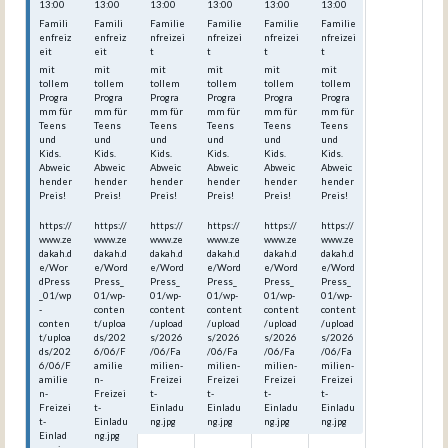
13:00
13:00
13:00
13:00
13:00
13:00
Famili
Famili
Familie
Familie
Familie
Familie
enfreiz
enfreiz
nfreizei
nfreizei
nfreizei
nfreizei
eit
eit
t
t
t
t
mit
mit
mit
mit
mit
mit
tollem
tollem
tollem
tollem
tollem
tollem
Progra
Progra
Progra
Progra
Progra
Progra
mm für
mm für
mm für
mm für
mm für
mm für
Teens
Teens
Teens
Teens
Teens
Teens
und
und
und
und
und
und
Kids.
Kids.
Kids.
Kids.
Kids.
Kids.
Abweic
Abweic
Abweic
Abweic
Abweic
Abweic
hender
hender
hender
hender
hender
hender
Preis!
Preis!
Preis!
Preis!
Preis!
Preis!
https://
https://
https://
https://
https://
https://
www.ze
www.ze
www.ze
www.ze
www.ze
www.ze
dakah.d
dakah.d
dakah.d
dakah.d
dakah.d
dakah.d
e/Wor
e/Word
e/Word
e/Word
e/Word
e/Word
dPress
Press_
Press_
Press_
Press_
Press_
_01/wp
01/wp-
01/wp-
01/wp-
01/wp-
01/wp-
-
conten
content
content
content
content
conten
t/uploa
/upload
/upload
/upload
/upload
t/uploa
ds/202
s/2026
s/2026
s/2026
s/2026
ds/202
6/06/F
/06/Fa
/06/Fa
/06/Fa
/06/Fa
6/06/F
amilie
milien-
milien-
milien-
milien-
amilie
n-
Freizei
Freizei
Freizei
Freizei
n-
Freizei
t-
t-
t-
t-
Freizei
t-
Einladu
Einladu
Einladu
Einladu
t-
Einladu
ng.jpg
ng.jpg
ng.jpg
ng.jpg
Einlad
ng.jpg