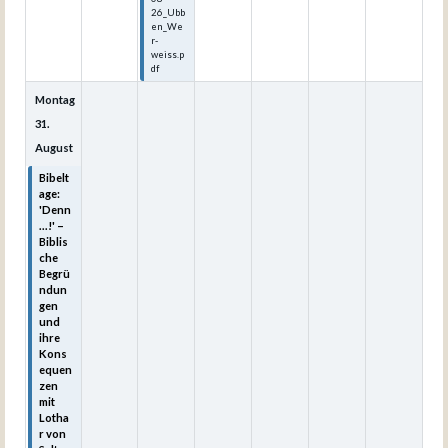
26_Ubb
en_We
r-
weiss.p
df
Montag
31.
August
Bibelt
age:
'Denn
...!' –
Biblis
che
Begrü
ndun
gen
und
ihre
Kons
equen
zen
mit
Lotha
r von