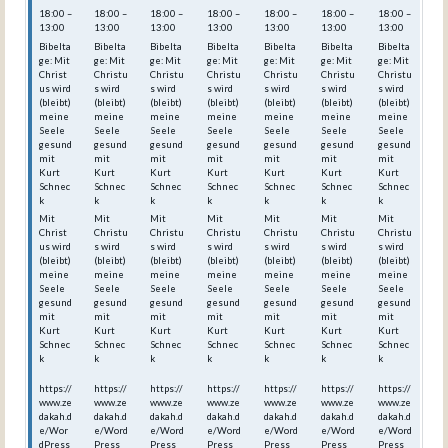
18:00 –
18:00 –
18:00 –
18:00 –
18:00 –
18:00 –
18:00 –
13:00
13:00
13:00
13:00
13:00
13:00
13:00
Bibelta
Bibelta
Bibelta
Bibelta
Bibelta
Bibelta
Bibelta
ge: Mit
ge: Mit
ge: Mit
ge: Mit
ge: Mit
ge: Mit
ge: Mit
Christ
Christu
Christu
Christu
Christu
Christu
Christu
us wird
s wird
s wird
s wird
s wird
s wird
s wird
(bleibt)
(bleibt)
(bleibt)
(bleibt)
(bleibt)
(bleibt)
(bleibt)
meine
meine
meine
meine
meine
meine
meine
Seele
Seele
Seele
Seele
Seele
Seele
Seele
gesund
gesund
gesund
gesund
gesund
gesund
gesund
mit
mit
mit
mit
mit
mit
mit
Kurt
Kurt
Kurt
Kurt
Kurt
Kurt
Kurt
Schnec
Schnec
Schnec
Schnec
Schnec
Schnec
Schnec
k
k
k
k
k
k
k
Mit
Mit
Mit
Mit
Mit
Mit
Mit
Christ
Christu
Christu
Christu
Christu
Christu
Christu
us wird
s wird
s wird
s wird
s wird
s wird
s wird
(bleibt)
(bleibt)
(bleibt)
(bleibt)
(bleibt)
(bleibt)
(bleibt)
meine
meine
meine
meine
meine
meine
meine
Seele
Seele
Seele
Seele
Seele
Seele
Seele
gesund
gesund
gesund
gesund
gesund
gesund
gesund
mit
mit
mit
mit
mit
mit
mit
Kurt
Kurt
Kurt
Kurt
Kurt
Kurt
Kurt
Schnec
Schnec
Schnec
Schnec
Schnec
Schnec
Schnec
k
k
k
k
k
k
k
https://
https://
https://
https://
https://
https://
https://
www.ze
www.ze
www.ze
www.ze
www.ze
www.ze
www.ze
dakah.d
dakah.d
dakah.d
dakah.d
dakah.d
dakah.d
dakah.d
e/Wor
e/Word
e/Word
e/Word
e/Word
e/Word
e/Word
dPress
Press_
Press_
Press_
Press_
Press_
Press_