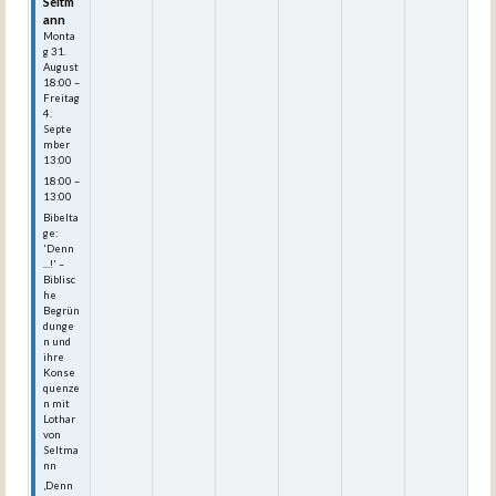
Seltm
ann
Monta
g
31.
August
18:00
–
Freitag
4.
Septe
mber
13:00
18:00 –
13:00
Bibelta
ge:
'Denn
...!' –
Biblisc
he
Begrün
dunge
n und
ihre
Konse
quenze
n mit
Lothar
von
Seltma
nn
‚Denn