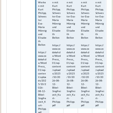
Werke
n mit
n mit
n mit
n mit
n mit
Kurt
Kurt
Kurt
Kurt
Kurt
Philipp,
Philipp,
Philipp,
Philipp,
Philipp,
Schwes
Schwes
Schwes
Schwes
Schwes
ter Eva-
ter Eva-
ter Eva-
ter Eva-
ter
Maria
Maria
Maria
Maria
Eva-
Mönnig
Mönnig
Mönnig
Mönnig
Maria
und
und
und
und
Mönnig
Elisabe
Elisabe
Elisabe
Elisabe
und
th
th
th
th
Elisabe
Bellon
Bellon
Bellon
Bellon
th
Bellon
https://
https://
https://
https://
www.ze
www.ze
www.ze
www.ze
https://
dakah.d
dakah.d
dakah.d
dakah.d
www.ze
e/Word
e/Word
e/Word
e/Word
dakah.d
Press_
Press_
Press_
Press_
e/Word
01/wp-
01/wp-
01/wp-
01/wp-
Press_
content
content
content
content
01/wp-
/upload
/upload
/upload
/upload
conten
s/2025
s/2025
s/2025
s/2025
t/uploa
/10/20
/10/20
/10/20
/10/20
ds/202
26-08-
26-08-
26-08-
26-08-
5/10/2
12-
12-
12-
12-
026-
Bibel-
Bibel-
Bibel-
Bibel-
08-12-
Singfrei
Singfrei
Singfrei
Singfrei
Bibel-
zeit_Ku
zeit_Ku
zeit_Ku
zeit_Ku
Singfre
rt-
rt-
rt-
rt-
izeit_K
Philipp.
Philipp.
Philipp.
Philipp.
urt-
pdf
pdf
pdf
pdf
Philipp.
pdf