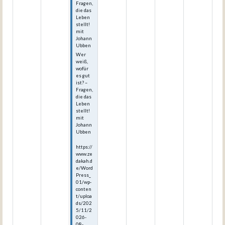
Fragen,
die das
Leben
stellt!
mit
Johann
Ubben
Wer
weiß,
wofür
es gut
ist? –
Fragen,
die das
Leben
stellt!
mit
Johann
Ubben
https://
www.ze
dakah.d
e/Word
Press_
01/wp-
conten
t/uploa
ds/202
5/11/2
026-
08-