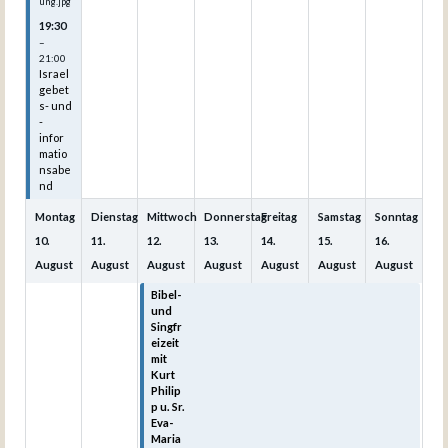
ung.jpg
19:30
–
21:00
Israel
gebet
s- und
-
infor
matio
nsabe
nd
Montag
Dienstag
Mittwoch
Donnerstag
Freitag
Samstag
Sonntag
10.
11.
12.
13.
14.
15.
16.
August
August
August
August
August
August
August
Bibel-
Bibel-
Bibel-
Bibel-
Bibel-
und
und
und
und
und
Singfr
Singfr
Singfr
Singfr
Singfr
eizeit
eizeit
eizeit
eizeit
eizeit
mit
mit
mit
mit
mit
Kurt
Kurt
Kurt
Kurt
Kurt
Philip
Philip
Philip
Philip
Philip
p u. Sr.
p u. Sr.
p u. Sr.
p u. Sr.
p u. Sr.
Eva-
Eva-
Eva-
Eva-
Eva-
Maria
Maria
Maria
Maria
Maria