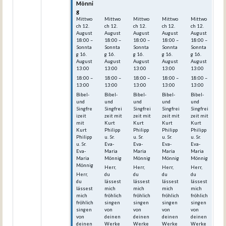
Mönni
Mönni
Mönni
Mönni
Mönni
g
g
g
g
g
Mittwo
Mittwo
Mittwo
Mittwo
Mittwo
ch
12.
ch
12.
ch
12.
ch
12.
ch
12.
August
August
August
August
August
18:00
–
18:00
–
18:00
–
18:00
–
18:00
–
Sonnta
Sonnta
Sonnta
Sonnta
Sonnta
g
16.
g
16.
g
16.
g
16.
g
16.
August
August
August
August
August
13:00
13:00
13:00
13:00
13:00
18:00 –
18:00 –
18:00 –
18:00 –
18:00 –
13:00
13:00
13:00
13:00
13:00
Bibel-
Bibel-
Bibel-
Bibel-
Bibel-
und
und
und
und
und
Singfre
Singfrei
Singfrei
Singfrei
Singfrei
izeit
zeit mit
zeit mit
zeit mit
zeit mit
mit
Kurt
Kurt
Kurt
Kurt
Kurt
Philipp
Philipp
Philipp
Philipp
Philipp
u. Sr.
u. Sr.
u. Sr.
u. Sr.
u. Sr.
Eva-
Eva-
Eva-
Eva-
Eva-
Maria
Maria
Maria
Maria
Maria
Mönnig
Mönnig
Mönnig
Mönnig
Mönnig
Herr,
Herr,
Herr,
Herr,
Herr,
du
du
du
du
du
lässest
lässest
lässest
lässest
lässest
mich
mich
mich
mich
mich
fröhlich
fröhlich
fröhlich
fröhlich
fröhlich
singen
singen
singen
singen
singen
von
von
von
von
von
deinen
deinen
deinen
deinen
deinen
Werke
Werke
Werke
Werke