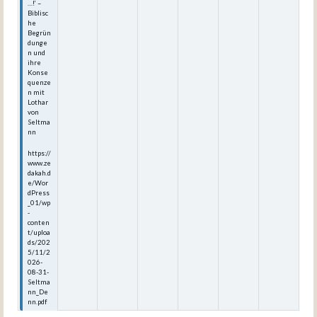
…!‘ –
Biblisc
he
Begrün
dunge
n und
ihre
Konse
quenze
n mit
Lothar
von
Seltma
nn
https://
www.ze
dakah.d
e/Wor
dPress
_01/wp
-
conten
t/uploa
ds/202
5/11/2
026-
08-31-
Seltma
nn_De
nn.pdf