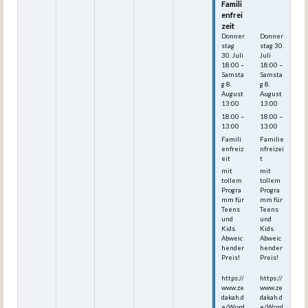
Famili
Famili
enfrei
enfrei
zeit
zeit
Donner
Donner
stag
stag
30.
30.
Juli
Juli
18:00
–
18:00
–
Samsta
Samsta
g
8.
g
8.
August
August
13:00
13:00
18:00 –
18:00 –
13:00
13:00
Famili
Familie
enfreiz
nfreizei
eit
t
mit
mit
tollem
tollem
Progra
Progra
mm für
mm für
Teens
Teens
und
und
Kids.
Kids.
Abweic
Abweic
hender
hender
Preis!
Preis!
https://
https://
www.ze
www.ze
dakah.d
dakah.d
e/Word
e/Word