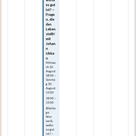
es gut
ist? –
Frage
n, die
das
Leben
stellt!
mit
Johan
n
Ubbe
n
Mittwo
ch
26.
August
18:00
–
Sonnta
g
30.
August
13:00
18:00 –
13:00
Bibelta
ge:
Wer
weiß,
wofür
es gut
ist? –