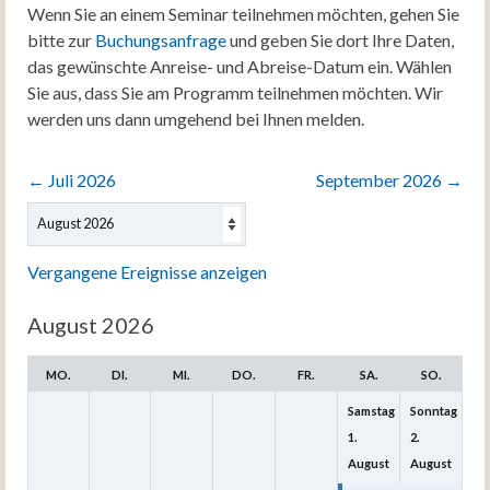
Wenn Sie an einem Seminar teilnehmen möchten, gehen Sie
bitte zur
Buchungsanfrage
und geben Sie dort Ihre Daten,
das gewünschte Anreise- und Abreise-Datum ein. Wählen
Sie aus, dass Sie am Programm teilnehmen möchten. Wir
werden uns dann umgehend bei Ihnen melden.
←
Juli 2026
September 2026
→
Auswahl
des
Monats
Vergangene Ereignisse anzeigen
August 2026
MO.
DI.
MI.
DO.
FR.
SA.
SO.
Samstag
Sonntag
1.
2.
August
August