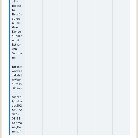
…!‘ –
Biblisc
he
Begrün
dunge
n und
ihre
Konse
quenze
n mit
Lothar
von
Seltma
nn
https://
www.ze
dakah.d
e/Wor
dPress
_01/wp
-
conten
t/uploa
ds/202
5/11/2
026-
08-31-
Seltma
nn_De
nn.pdf