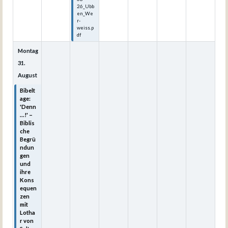
26_Ubb
en_We
r-
weiss.p
df
Montag
31.
August
Bibelt
age:
'Denn
...!' –
Biblis
che
Begrü
ndun
gen
und
ihre
Kons
equen
zen
mit
Lotha
r von