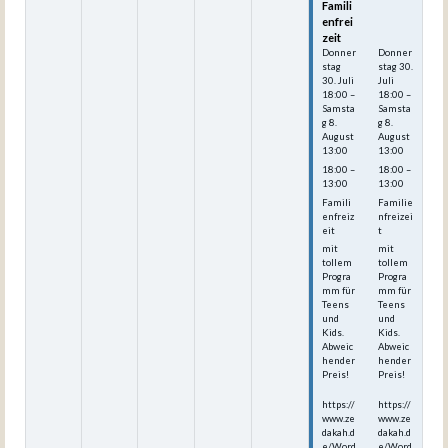
Famili
Famili
enfrei
enfrei
zeit
zeit
Donner
Donner
stag
stag
30.
30.
Juli
Juli
18:00
–
18:00
–
Samsta
Samsta
g
8.
g
8.
August
August
13:00
13:00
18:00 –
18:00 –
13:00
13:00
Famili
Familie
enfreiz
nfreizei
eit
t
mit
mit
tollem
tollem
Progra
Progra
mm für
mm für
Teens
Teens
und
und
Kids.
Kids.
Abweic
Abweic
hender
hender
Preis!
Preis!
https://
https://
www.ze
www.ze
dakah.d
dakah.d
e/Word
e/Word