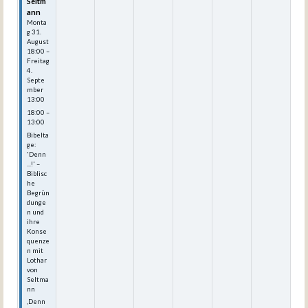
Seltm
ann
Monta
g
31.
August
18:00
–
Freitag
4.
Septe
mber
13:00
18:00 –
13:00
Bibelta
ge:
'Denn
...!' –
Biblisc
he
Begrün
dunge
n und
ihre
Konse
quenze
n mit
Lothar
von
Seltma
nn
‚Denn