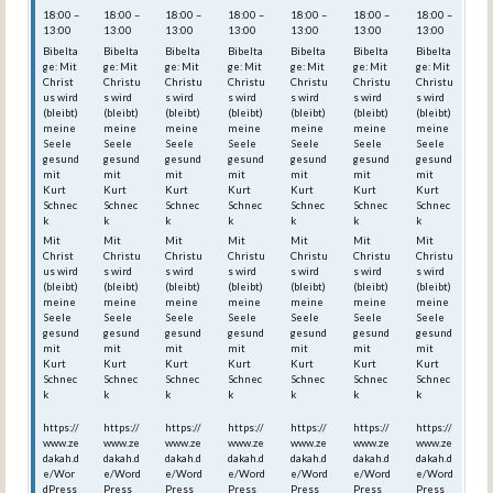
18:00 –
18:00 –
18:00 –
18:00 –
18:00 –
18:00 –
18:00 –
13:00
13:00
13:00
13:00
13:00
13:00
13:00
Bibelta
Bibelta
Bibelta
Bibelta
Bibelta
Bibelta
Bibelta
ge: Mit
ge: Mit
ge: Mit
ge: Mit
ge: Mit
ge: Mit
ge: Mit
Christ
Christu
Christu
Christu
Christu
Christu
Christu
us wird
s wird
s wird
s wird
s wird
s wird
s wird
(bleibt)
(bleibt)
(bleibt)
(bleibt)
(bleibt)
(bleibt)
(bleibt)
meine
meine
meine
meine
meine
meine
meine
Seele
Seele
Seele
Seele
Seele
Seele
Seele
gesund
gesund
gesund
gesund
gesund
gesund
gesund
mit
mit
mit
mit
mit
mit
mit
Kurt
Kurt
Kurt
Kurt
Kurt
Kurt
Kurt
Schnec
Schnec
Schnec
Schnec
Schnec
Schnec
Schnec
k
k
k
k
k
k
k
Mit
Mit
Mit
Mit
Mit
Mit
Mit
Christ
Christu
Christu
Christu
Christu
Christu
Christu
us wird
s wird
s wird
s wird
s wird
s wird
s wird
(bleibt)
(bleibt)
(bleibt)
(bleibt)
(bleibt)
(bleibt)
(bleibt)
meine
meine
meine
meine
meine
meine
meine
Seele
Seele
Seele
Seele
Seele
Seele
Seele
gesund
gesund
gesund
gesund
gesund
gesund
gesund
mit
mit
mit
mit
mit
mit
mit
Kurt
Kurt
Kurt
Kurt
Kurt
Kurt
Kurt
Schnec
Schnec
Schnec
Schnec
Schnec
Schnec
Schnec
k
k
k
k
k
k
k
https://
https://
https://
https://
https://
https://
https://
www.ze
www.ze
www.ze
www.ze
www.ze
www.ze
www.ze
dakah.d
dakah.d
dakah.d
dakah.d
dakah.d
dakah.d
dakah.d
e/Wor
e/Word
e/Word
e/Word
e/Word
e/Word
e/Word
dPress
Press_
Press_
Press_
Press_
Press_
Press_