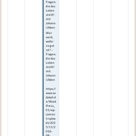
Fragen,
die das
Leben
stellt!
mit
Johann
Ubben
Wer
weiß,
wofür
es gut
ist? –
Fragen,
die das
Leben
stellt!
mit
Johann
Ubben
https://
www.ze
dakah.d
e/Word
Press_
01/wp-
conten
t/uploa
ds/202
5/11/2
026-
08-