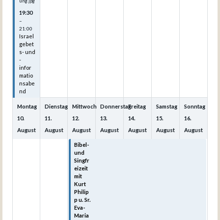
ung.jpg
19:30
–
21:00
Israel
gebet
s- und
-
infor
matio
nsabe
nd
Montag
Dienstag
Mittwoch
Donnerstag
Freitag
Samstag
Sonntag
10.
11.
12.
13.
14.
15.
16.
August
August
August
August
August
August
August
Bibel-
Bibel-
Bibel-
Bibel-
Bibel-
und
und
und
und
und
Singfr
Singfr
Singfr
Singfr
Singfr
eizeit
eizeit
eizeit
eizeit
eizeit
mit
mit
mit
mit
mit
Kurt
Kurt
Kurt
Kurt
Kurt
Philip
Philip
Philip
Philip
Philip
p u. Sr.
p u. Sr.
p u. Sr.
p u. Sr.
p u. Sr.
Eva-
Eva-
Eva-
Eva-
Eva-
Maria
Maria
Maria
Maria
Maria