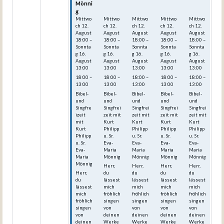
Mönni
Mönni
Mönni
Mönni
Mönni
g
g
g
g
g
Mittwo
Mittwo
Mittwo
Mittwo
Mittwo
ch
12.
ch
12.
ch
12.
ch
12.
ch
12.
August
August
August
August
August
18:00
–
18:00
–
18:00
–
18:00
–
18:00
–
Sonnta
Sonnta
Sonnta
Sonnta
Sonnta
g
16.
g
16.
g
16.
g
16.
g
16.
August
August
August
August
August
13:00
13:00
13:00
13:00
13:00
18:00 –
18:00 –
18:00 –
18:00 –
18:00 –
13:00
13:00
13:00
13:00
13:00
Bibel-
Bibel-
Bibel-
Bibel-
Bibel-
und
und
und
und
und
Singfre
Singfrei
Singfrei
Singfrei
Singfrei
izeit
zeit mit
zeit mit
zeit mit
zeit mit
mit
Kurt
Kurt
Kurt
Kurt
Kurt
Philipp
Philipp
Philipp
Philipp
Philipp
u. Sr.
u. Sr.
u. Sr.
u. Sr.
u. Sr.
Eva-
Eva-
Eva-
Eva-
Eva-
Maria
Maria
Maria
Maria
Maria
Mönnig
Mönnig
Mönnig
Mönnig
Mönnig
Herr,
Herr,
Herr,
Herr,
Herr,
du
du
du
du
du
lässest
lässest
lässest
lässest
lässest
mich
mich
mich
mich
mich
fröhlich
fröhlich
fröhlich
fröhlich
fröhlich
singen
singen
singen
singen
singen
von
von
von
von
von
deinen
deinen
deinen
deinen
deinen
Werke
Werke
Werke
Werke