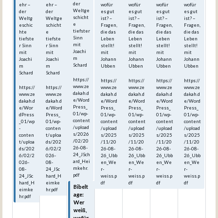
der
ehr –
ehr –
wofür
wofür
wofür
wofür
Weltge
der
der
es gut
es gut
es gut
es gut
schicht
Weltg
Weltge
ist? –
ist? –
ist? –
ist? –
e
eschic
schicht
Fragen,
Fragen,
Fragen,
Fragen,
tiefster
hte
e
die das
die das
die das
die das
Sinn
tiefste
tiefste
Leben
Leben
Leben
Leben
mit
r Sinn
r Sinn
stellt!
stellt!
stellt!
stellt!
Joachi
mit
mit
mit
mit
mit
mit
m
Joachi
Joachi
Johann
Johann
Johann
Johann
Schard
m
m
Ubben
Ubben
Ubben
Ubben
Schard
Schard
https://
https://
https://
https://
https://
www.ze
https://
https://
www.ze
www.ze
www.ze
www.ze
dakah.d
www.ze
www.ze
dakah.d
dakah.d
dakah.d
dakah.d
e/Word
dakah.d
dakah.d
e/Word
e/Word
e/Word
e/Word
Press_
e/Wor
e/Word
Press_
Press_
Press_
Press_
01/wp-
dPress
Press_
01/wp-
01/wp-
01/wp-
01/wp-
content
_01/wp
01/wp-
content
content
content
content
/upload
-
conten
/upload
/upload
/upload
/upload
s/2026
conten
t/uploa
s/2025
s/2025
s/2025
s/2025
/02/20
t/uploa
ds/202
/11/20
/11/20
/11/20
/11/20
26-08-
ds/202
6/02/2
26-08-
26-08-
26-08-
26-08-
24_JSch
6/02/2
026-
26_Ubb
26_Ubb
26_Ubb
26_Ubb
ard_Hei
026-
08-
en_We
en_We
en_We
en_We
mkehr.
08-
24_JSc
r-
r-
r-
r-
pdf
24_JSc
hard_H
weiss.p
weiss.p
weiss.p
weiss.p
hard_H
eimke
df
df
df
df
Bibelt
eimke
hr.pdf
age:
hr.pdf
Wer
weiß,
wofür