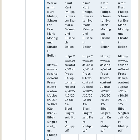
Werke
n mit
n mit
n mit
n mit
n mit
Kurt
Kurt
Kurt
Kurt
Kurt
Philipp,
Philipp,
Philipp,
Philipp,
Philipp,
Schwes
Schwes
Schwes
Schwes
Schwes
ter Eva-
ter Eva-
ter Eva-
ter Eva-
ter
Maria
Maria
Maria
Maria
Eva-
Mönnig
Mönnig
Mönnig
Mönnig
Maria
und
und
und
und
Mönnig
Elisabe
Elisabe
Elisabe
Elisabe
und
th
th
th
th
Elisabe
Bellon
Bellon
Bellon
Bellon
th
Bellon
https://
https://
https://
https://
www.ze
www.ze
www.ze
www.ze
https://
dakah.d
dakah.d
dakah.d
dakah.d
www.ze
e/Word
e/Word
e/Word
e/Word
dakah.d
Press_
Press_
Press_
Press_
e/Word
01/wp-
01/wp-
01/wp-
01/wp-
Press_
content
content
content
content
01/wp-
/upload
/upload
/upload
/upload
conten
s/2025
s/2025
s/2025
s/2025
t/uploa
/10/20
/10/20
/10/20
/10/20
ds/202
26-08-
26-08-
26-08-
26-08-
5/10/2
12-
12-
12-
12-
026-
Bibel-
Bibel-
Bibel-
Bibel-
08-12-
Singfrei
Singfrei
Singfrei
Singfrei
Bibel-
zeit_Ku
zeit_Ku
zeit_Ku
zeit_Ku
Singfre
rt-
rt-
rt-
rt-
izeit_K
Philipp.
Philipp.
Philipp.
Philipp.
urt-
pdf
pdf
pdf
pdf
Philipp.
pdf