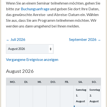
Wenn Sie an einem Seminar teilnehmen möchten, gehen Sie
bitte zur
Buchungsanfrage
und geben Sie dort Ihre Daten,
das gewünschte Anreise- und Abreise-Datum ein. Wählen
Sie aus, dass Sie am Programm teilnehmen möchten. Wir
werden uns dann umgehend bei Ihnen melden.
←
Juli 2026
September 2026
→
Auswahl
des
Monats
Vergangene Ereignisse anzeigen
August 2026
MO.
DI.
MI.
DO.
FR.
SA.
SO.
Samstag
Sonntag
1.
2.
August
August