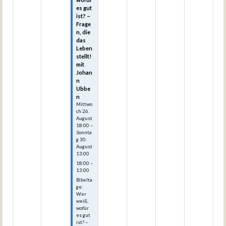
es gut
ist? –
Frage
n, die
das
Leben
stellt!
mit
Johan
n
Ubbe
n
Mittwo
ch
26.
August
18:00
–
Sonnta
g
30.
August
13:00
18:00 –
13:00
Bibelta
ge:
Wer
weiß,
wofür
es gut
ist? –