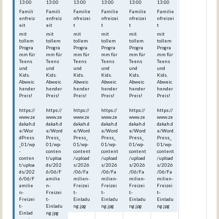
13:00
13:00
13:00
13:00
13:00
13:00
Famili
Famili
Familie
Familie
Familie
Familie
enfreiz
enfreiz
nfreizei
nfreizei
nfreizei
nfreizei
eit
eit
t
t
t
t
mit
mit
mit
mit
mit
mit
tollem
tollem
tollem
tollem
tollem
tollem
Progra
Progra
Progra
Progra
Progra
Progra
mm für
mm für
mm für
mm für
mm für
mm für
Teens
Teens
Teens
Teens
Teens
Teens
und
und
und
und
und
und
Kids.
Kids.
Kids.
Kids.
Kids.
Kids.
Abweic
Abweic
Abweic
Abweic
Abweic
Abweic
hender
hender
hender
hender
hender
hender
Preis!
Preis!
Preis!
Preis!
Preis!
Preis!
https://
https://
https://
https://
https://
https://
www.ze
www.ze
www.ze
www.ze
www.ze
www.ze
dakah.d
dakah.d
dakah.d
dakah.d
dakah.d
dakah.d
e/Wor
e/Word
e/Word
e/Word
e/Word
e/Word
dPress
Press_
Press_
Press_
Press_
Press_
_01/wp
01/wp-
01/wp-
01/wp-
01/wp-
01/wp-
-
conten
content
content
content
content
conten
t/uploa
/upload
/upload
/upload
/upload
t/uploa
ds/202
s/2026
s/2026
s/2026
s/2026
ds/202
6/06/F
/06/Fa
/06/Fa
/06/Fa
/06/Fa
6/06/F
amilie
milien-
milien-
milien-
milien-
amilie
n-
Freizei
Freizei
Freizei
Freizei
n-
Freizei
t-
t-
t-
t-
Freizei
t-
Einladu
Einladu
Einladu
Einladu
t-
Einladu
ng.jpg
ng.jpg
ng.jpg
ng.jpg
Einlad
ng.jpg