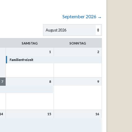
September 2026
→
SAMSTAG
SONNTAG
1
2
Familienfreizeit
Familienfreizeit
7
8
9
Familienfreizeit
14
15
16
t
Bibel- und Singfreizeit mit
Bibel- und Singfreizeit mit
Kurt Philipp u. Sr. Eva-
Kurt Philipp u. Sr. Eva-
Maria Mönnig
Maria Mönnig