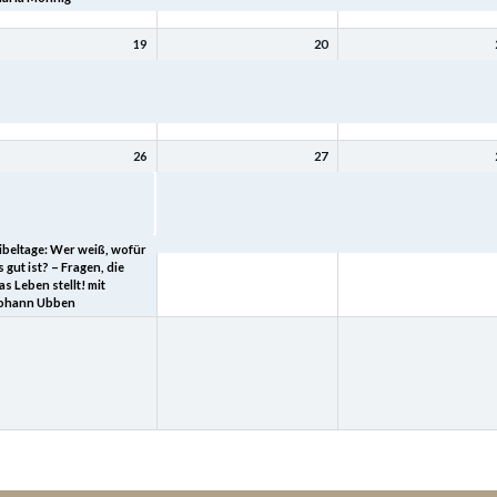
19
20
ibeltage: Mit Christus
Bibeltage: Mit Christus
Bibeltage: Mit Christus
ird (bleibt) meine Seele
wird (bleibt) meine Seele
wird (bleibt) meine Seele
esund mit Kurt Schneck
gesund mit Kurt Schneck
gesund mit Kurt Schneck
26
27
ibeltage: „Heimkehr – der
Bibeltage: Wer weiß, wofür
Bibeltage: Wer weiß, wof
eltgeschichte tiefster
es gut ist? – Fragen, die das
es gut ist? – Fragen, die 
inn“ mit Joachim Schard
Leben stellt! mit Johann
Leben stellt! mit Johann
Ubben
Ubben
ibeltage: Wer weiß, wofür
s gut ist? – Fragen, die
as Leben stellt! mit
ohann Ubben