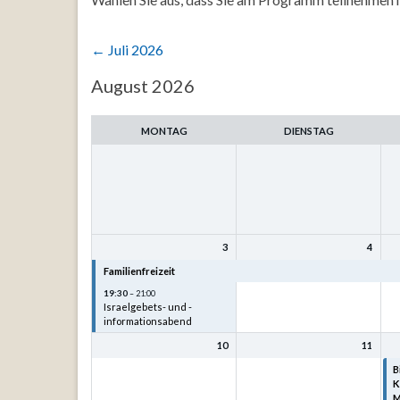
←
Juli 2026
Auswahl
August 2026
des
Monats
MONTAG
DIENSTAG
3
4
Familienfreizeit
Familienfreizeit
F
19:30
– 21:00
Israelgebets- und -
informationsabend
10
11
B
K
M