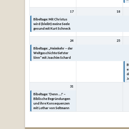
17
18
Bibeltage: Mit Christus
Bibeltage: Mit Christus
B
wird (bleibt) meine Seele
wird (bleibt) meine Seele
w
gesund mit Kurt Schneck
gesund mit Kurt Schneck
g
24
25
Bibeltage: „Heimkehr – der
Bibeltage: „Heimkehr – der
B
Weltgeschichte tiefster
Weltgeschichte tiefster
W
Sinn“ mit Joachim Schard
Sinn“ mit Joachim Schard
S
B
e
d
J
31
Bibeltage: 'Denn ...!' –
Biblische Begründungen
und ihre Konsequenzen
mit Lothar von Seltmann