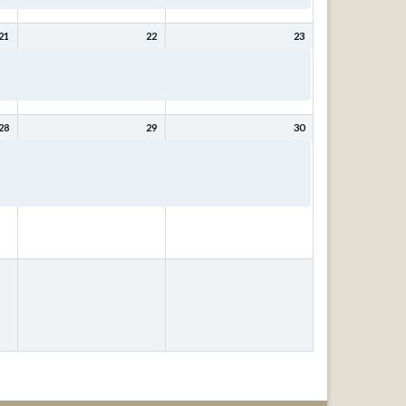
21
22
23
Bibeltage: Mit Christus
Bibeltage: Mit Christus
wird (bleibt) meine Seele
wird (bleibt) meine Seele
gesund mit Kurt Schneck
gesund mit Kurt Schneck
28
29
30
ür
Bibeltage: Wer weiß, wofür
Bibeltage: Wer weiß, wofür
das
es gut ist? – Fragen, die das
es gut ist? – Fragen, die das
Leben stellt! mit Johann
Leben stellt! mit Johann
Ubben
Ubben