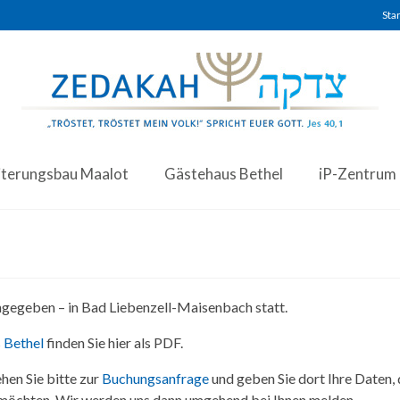
Star
iterungsbau Maalot
Gästehaus Bethel
iP-Zentrum
angegeben – in Bad Liebenzell-Maisenbach statt.
 Bethel
finden Sie hier als PDF.
hen Sie bitte zur
Buchungsanfrage
und geben Sie dort Ihre Daten,
 möchten. Wir werden uns dann umgehend bei Ihnen melden.