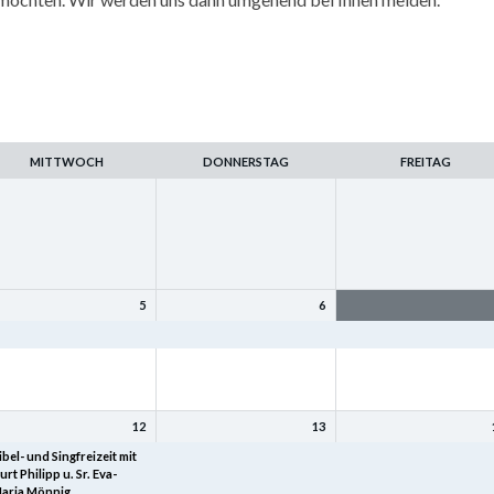
MITTWOCH
DONNERSTAG
FREITAG
5
6
amilienfreizeit
Familienfreizeit
Familienfreizeit
12
13
ibel- und Singfreizeit mit
Bibel- und Singfreizeit mit
Bibel- und Singfreizeit mi
urt Philipp u. Sr. Eva-
Kurt Philipp u. Sr. Eva-
Kurt Philipp u. Sr. Eva-
aria Mönnig
Maria Mönnig
Maria Mönnig