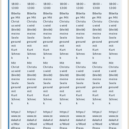
18:00 –
18:00 –
18:00 –
18:00 –
18:00 –
18:00 –
18:00 –
13:00
13:00
13:00
13:00
13:00
13:00
13:00
Bibelta
Bibelta
Bibelta
Bibelta
Bibelta
Bibelta
Bibelta
ge: Mit
ge: Mit
ge: Mit
ge: Mit
ge: Mit
ge: Mit
ge: Mit
Christ
Christu
Christu
Christu
Christu
Christu
Christu
us wird
s wird
s wird
s wird
s wird
s wird
s wird
(bleibt)
(bleibt)
(bleibt)
(bleibt)
(bleibt)
(bleibt)
(bleibt)
meine
meine
meine
meine
meine
meine
meine
Seele
Seele
Seele
Seele
Seele
Seele
Seele
gesund
gesund
gesund
gesund
gesund
gesund
gesund
mit
mit
mit
mit
mit
mit
mit
Kurt
Kurt
Kurt
Kurt
Kurt
Kurt
Kurt
Schnec
Schnec
Schnec
Schnec
Schnec
Schnec
Schnec
k
k
k
k
k
k
k
Mit
Mit
Mit
Mit
Mit
Mit
Mit
Christ
Christu
Christu
Christu
Christu
Christu
Christu
us wird
s wird
s wird
s wird
s wird
s wird
s wird
(bleibt)
(bleibt)
(bleibt)
(bleibt)
(bleibt)
(bleibt)
(bleibt)
meine
meine
meine
meine
meine
meine
meine
Seele
Seele
Seele
Seele
Seele
Seele
Seele
gesund
gesund
gesund
gesund
gesund
gesund
gesund
mit
mit
mit
mit
mit
mit
mit
Kurt
Kurt
Kurt
Kurt
Kurt
Kurt
Kurt
Schnec
Schnec
Schnec
Schnec
Schnec
Schnec
Schnec
k
k
k
k
k
k
k
https://
https://
https://
https://
https://
https://
https://
www.ze
www.ze
www.ze
www.ze
www.ze
www.ze
www.ze
dakah.d
dakah.d
dakah.d
dakah.d
dakah.d
dakah.d
dakah.d
e/Wor
e/Word
e/Word
e/Word
e/Word
e/Word
e/Word
dPress
Press_
Press_
Press_
Press_
Press_
Press_