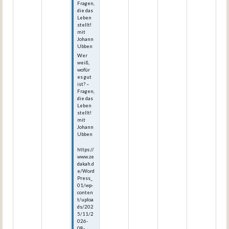
Fragen,
die das
Leben
stellt!
mit
Johann
Ubben
Wer
weiß,
wofür
es gut
ist? –
Fragen,
die das
Leben
stellt!
mit
Johann
Ubben
https://
www.ze
dakah.d
e/Word
Press_
01/wp-
conten
t/uploa
ds/202
5/11/2
026-
08-