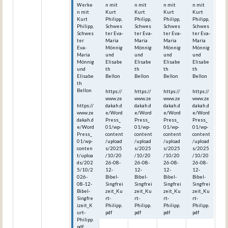
Werke
n mit
n mit
n mit
n mit
n mit
Kurt
Kurt
Kurt
Kurt
Kurt
Philipp,
Philipp,
Philipp,
Philipp,
Philipp,
Schwes
Schwes
Schwes
Schwes
Schwes
ter Eva-
ter Eva-
ter Eva-
ter Eva-
ter
Maria
Maria
Maria
Maria
Eva-
Mönnig
Mönnig
Mönnig
Mönnig
Maria
und
und
und
und
Mönnig
Elisabe
Elisabe
Elisabe
Elisabe
und
th
th
th
th
Elisabe
Bellon
Bellon
Bellon
Bellon
th
Bellon
https://
https://
https://
https://
www.ze
www.ze
www.ze
www.ze
https://
dakah.d
dakah.d
dakah.d
dakah.d
www.ze
e/Word
e/Word
e/Word
e/Word
dakah.d
Press_
Press_
Press_
Press_
e/Word
01/wp-
01/wp-
01/wp-
01/wp-
Press_
content
content
content
content
01/wp-
/upload
/upload
/upload
/upload
conten
s/2025
s/2025
s/2025
s/2025
t/uploa
/10/20
/10/20
/10/20
/10/20
ds/202
26-08-
26-08-
26-08-
26-08-
5/10/2
12-
12-
12-
12-
026-
Bibel-
Bibel-
Bibel-
Bibel-
08-12-
Singfrei
Singfrei
Singfrei
Singfrei
Bibel-
zeit_Ku
zeit_Ku
zeit_Ku
zeit_Ku
Singfre
rt-
rt-
rt-
rt-
izeit_K
Philipp.
Philipp.
Philipp.
Philipp.
urt-
pdf
pdf
pdf
pdf
Philipp.
pdf