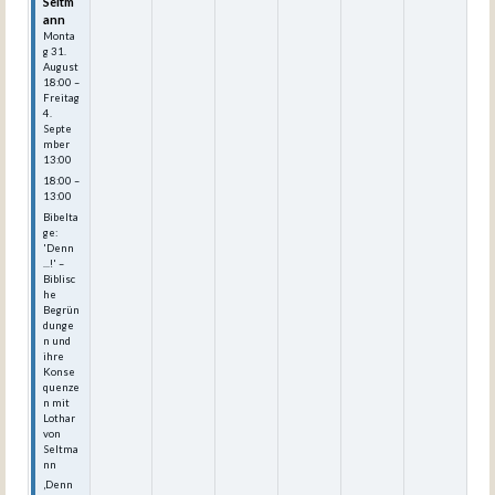
Seltm
ann
Monta
g
31.
August
18:00
–
Freitag
4.
Septe
mber
13:00
18:00 –
13:00
Bibelta
ge:
'Denn
...!' –
Biblisc
he
Begrün
dunge
n und
ihre
Konse
quenze
n mit
Lothar
von
Seltma
nn
‚Denn