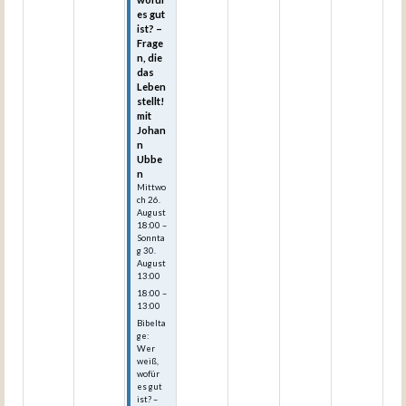
es gut
ist? –
Frage
n, die
das
Leben
stellt!
mit
Johan
n
Ubbe
n
Mittwo
ch
26.
August
18:00
–
Sonnta
g
30.
August
13:00
18:00 –
13:00
Bibelta
ge:
Wer
weiß,
wofür
es gut
ist? –