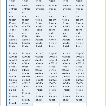
13:00
13:00
13:00
13:00
13:00
13:00
Famili
Famili
Familie
Familie
Familie
Familie
enfreiz
enfreiz
nfreizei
nfreizei
nfreizei
nfreizei
eit
eit
t
t
t
t
mit
mit
mit
mit
mit
mit
tollem
tollem
tollem
tollem
tollem
tollem
Progra
Progra
Progra
Progra
Progra
Progra
mm für
mm für
mm für
mm für
mm für
mm für
Teens
Teens
Teens
Teens
Teens
Teens
und
und
und
und
und
und
Kids.
Kids.
Kids.
Kids.
Kids.
Kids.
Abweic
Abweic
Abweic
Abweic
Abweic
Abweic
hender
hender
hender
hender
hender
hender
Preis!
Preis!
Preis!
Preis!
Preis!
Preis!
https://
https://
https://
https://
https://
https://
www.ze
www.ze
www.ze
www.ze
www.ze
www.ze
dakah.d
dakah.d
dakah.d
dakah.d
dakah.d
dakah.d
e/Wor
e/Word
e/Word
e/Word
e/Word
e/Word
dPress
Press_
Press_
Press_
Press_
Press_
_01/wp
01/wp-
01/wp-
01/wp-
01/wp-
01/wp-
-
conten
content
content
content
content
conten
t/uploa
/upload
/upload
/upload
/upload
t/uploa
ds/202
s/2026
s/2026
s/2026
s/2026
ds/202
6/06/F
/06/Fa
/06/Fa
/06/Fa
/06/Fa
6/06/F
amilie
milien-
milien-
milien-
milien-
amilie
n-
Freizei
Freizei
Freizei
Freizei
n-
Freizei
t-
t-
t-
t-
Freizei
t-
Einladu
Einladu
Einladu
Einladu
t-
Einladu
ng.jpg
ng.jpg
ng.jpg
ng.jpg
Einlad
ng.jpg