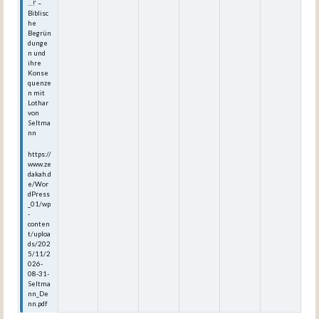
…!‘ –
Biblisc
he
Begrün
dunge
n und
ihre
Konse
quenze
n mit
Lothar
von
Seltma
nn
https://
www.ze
dakah.d
e/Wor
dPress
_01/wp
-
conten
t/uploa
ds/202
5/11/2
026-
08-31-
Seltma
nn_De
nn.pdf