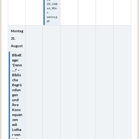
26_Ubb
en_We
r-
weiss.p
df
Montag
31.
August
Bibelt
age:
'Denn
...!' –
Biblis
che
Begrü
ndun
gen
und
ihre
Kons
equen
zen
mit
Lotha
r von