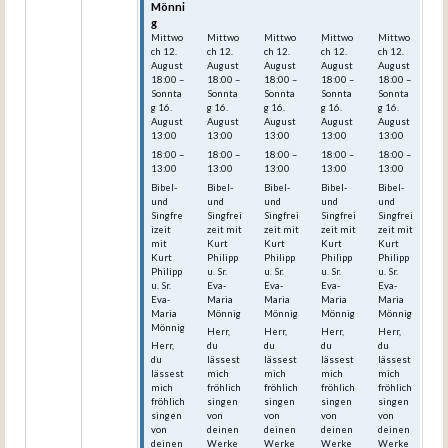
Mönni
Mönni
Mönni
Mönni
Mönni
g
g
g
g
g
Mittwo
Mittwo
Mittwo
Mittwo
Mittwo
ch
12.
ch
12.
ch
12.
ch
12.
ch
12.
August
August
August
August
August
18:00
–
18:00
–
18:00
–
18:00
–
18:00
–
Sonnta
Sonnta
Sonnta
Sonnta
Sonnta
g
16.
g
16.
g
16.
g
16.
g
16.
August
August
August
August
August
13:00
13:00
13:00
13:00
13:00
18:00 –
18:00 –
18:00 –
18:00 –
18:00 –
13:00
13:00
13:00
13:00
13:00
Bibel-
Bibel-
Bibel-
Bibel-
Bibel-
und
und
und
und
und
Singfre
Singfrei
Singfrei
Singfrei
Singfrei
izeit
zeit mit
zeit mit
zeit mit
zeit mit
mit
Kurt
Kurt
Kurt
Kurt
Kurt
Philipp
Philipp
Philipp
Philipp
Philipp
u. Sr.
u. Sr.
u. Sr.
u. Sr.
u. Sr.
Eva-
Eva-
Eva-
Eva-
Eva-
Maria
Maria
Maria
Maria
Maria
Mönnig
Mönnig
Mönnig
Mönnig
Mönnig
Herr,
Herr,
Herr,
Herr,
Herr,
du
du
du
du
du
lässest
lässest
lässest
lässest
lässest
mich
mich
mich
mich
mich
fröhlich
fröhlich
fröhlich
fröhlich
fröhlich
singen
singen
singen
singen
singen
von
von
von
von
von
deinen
deinen
deinen
deinen
deinen
Werke
Werke
Werke
Werke