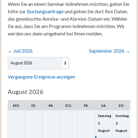
Wenn Sie an einem Seminar teilnehmen möchten, gehen Sie
bitte zur
Buchungsanfrage
und geben Sie dort Ihre Daten,
das gewünschte Anreise- und Abreise-Datum ein. Wählen
Sie aus, dass Sie am Programm teilnehmen möchten. Wir
werden uns dann umgehend bei Ihnen melden.
←
Juli 2026
September 2026
→
Auswahl
des
Monats
Vergangene Ereignisse anzeigen
August 2026
MO.
DI.
MI.
DO.
FR.
SA.
SO.
Samstag
Sonntag
1.
2.
August
August