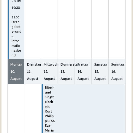
ung.jpg
19:30
–
21:00
Israel
gebet
s- und
-
infor
matio
nsabe
nd
Montag
Dienstag
Mittwoch
Donnerstag
Freitag
Samstag
Sonntag
10.
11.
12.
13.
14.
15.
16.
August
August
August
August
August
August
August
Bibel-
Bibel-
Bibel-
Bibel-
Bibel-
und
und
und
und
und
Singfr
Singfr
Singfr
Singfr
Singfr
eizeit
eizeit
eizeit
eizeit
eizeit
mit
mit
mit
mit
mit
Kurt
Kurt
Kurt
Kurt
Kurt
Philip
Philip
Philip
Philip
Philip
p u. Sr.
p u. Sr.
p u. Sr.
p u. Sr.
p u. Sr.
Eva-
Eva-
Eva-
Eva-
Eva-
Maria
Maria
Maria
Maria
Maria