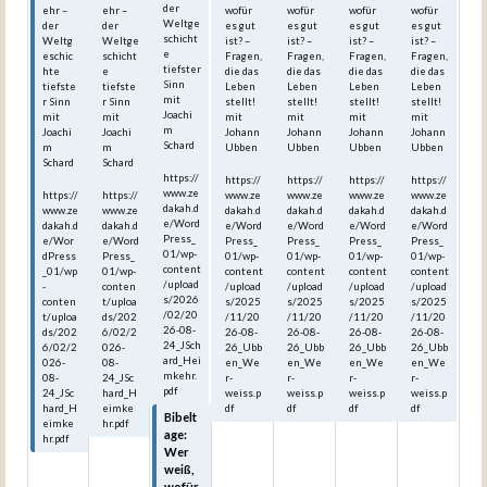
der
ehr –
ehr –
wofür
wofür
wofür
wofür
Weltge
der
der
es gut
es gut
es gut
es gut
schicht
Weltg
Weltge
ist? –
ist? –
ist? –
ist? –
e
eschic
schicht
Fragen,
Fragen,
Fragen,
Fragen,
tiefster
hte
e
die das
die das
die das
die das
Sinn
tiefste
tiefste
Leben
Leben
Leben
Leben
mit
r Sinn
r Sinn
stellt!
stellt!
stellt!
stellt!
Joachi
mit
mit
mit
mit
mit
mit
m
Joachi
Joachi
Johann
Johann
Johann
Johann
Schard
m
m
Ubben
Ubben
Ubben
Ubben
Schard
Schard
https://
https://
https://
https://
https://
www.ze
https://
https://
www.ze
www.ze
www.ze
www.ze
dakah.d
www.ze
www.ze
dakah.d
dakah.d
dakah.d
dakah.d
e/Word
dakah.d
dakah.d
e/Word
e/Word
e/Word
e/Word
Press_
e/Wor
e/Word
Press_
Press_
Press_
Press_
01/wp-
dPress
Press_
01/wp-
01/wp-
01/wp-
01/wp-
content
_01/wp
01/wp-
content
content
content
content
/upload
-
conten
/upload
/upload
/upload
/upload
s/2026
conten
t/uploa
s/2025
s/2025
s/2025
s/2025
/02/20
t/uploa
ds/202
/11/20
/11/20
/11/20
/11/20
26-08-
ds/202
6/02/2
26-08-
26-08-
26-08-
26-08-
24_JSch
6/02/2
026-
26_Ubb
26_Ubb
26_Ubb
26_Ubb
ard_Hei
026-
08-
en_We
en_We
en_We
en_We
mkehr.
08-
24_JSc
r-
r-
r-
r-
pdf
24_JSc
hard_H
weiss.p
weiss.p
weiss.p
weiss.p
hard_H
eimke
df
df
df
df
Bibelt
eimke
hr.pdf
age:
hr.pdf
Wer
weiß,
wofür