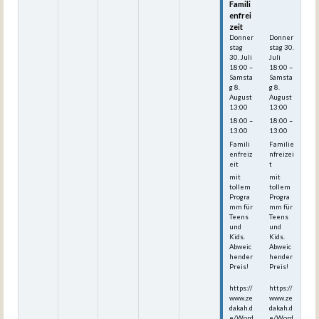
Famili
Famili
enfrei
enfrei
zeit
zeit
Donner
Donner
stag
stag
30.
30.
Juli
Juli
18:00
–
18:00
–
Samsta
Samsta
g
8.
g
8.
August
August
13:00
13:00
18:00 –
18:00 –
13:00
13:00
Famili
Familie
enfreiz
nfreizei
eit
t
mit
mit
tollem
tollem
Progra
Progra
mm für
mm für
Teens
Teens
und
und
Kids.
Kids.
Abweic
Abweic
hender
hender
Preis!
Preis!
https://
https://
www.ze
www.ze
dakah.d
dakah.d
e/Word
e/Word