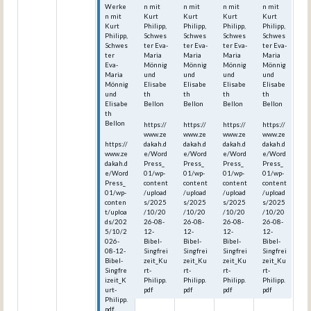
Werke
n mit
n mit
n mit
n mit
n mit
Kurt
Kurt
Kurt
Kurt
Kurt
Philipp,
Philipp,
Philipp,
Philipp,
Philipp,
Schwes
Schwes
Schwes
Schwes
Schwes
ter Eva-
ter Eva-
ter Eva-
ter Eva-
ter
Maria
Maria
Maria
Maria
Eva-
Mönnig
Mönnig
Mönnig
Mönnig
Maria
und
und
und
und
Mönnig
Elisabe
Elisabe
Elisabe
Elisabe
und
th
th
th
th
Elisabe
Bellon
Bellon
Bellon
Bellon
th
Bellon
https://
https://
https://
https://
www.ze
www.ze
www.ze
www.ze
https://
dakah.d
dakah.d
dakah.d
dakah.d
www.ze
e/Word
e/Word
e/Word
e/Word
dakah.d
Press_
Press_
Press_
Press_
e/Word
01/wp-
01/wp-
01/wp-
01/wp-
Press_
content
content
content
content
01/wp-
/upload
/upload
/upload
/upload
conten
s/2025
s/2025
s/2025
s/2025
t/uploa
/10/20
/10/20
/10/20
/10/20
ds/202
26-08-
26-08-
26-08-
26-08-
5/10/2
12-
12-
12-
12-
026-
Bibel-
Bibel-
Bibel-
Bibel-
08-12-
Singfrei
Singfrei
Singfrei
Singfrei
Bibel-
zeit_Ku
zeit_Ku
zeit_Ku
zeit_Ku
Singfre
rt-
rt-
rt-
rt-
izeit_K
Philipp.
Philipp.
Philipp.
Philipp.
urt-
pdf
pdf
pdf
pdf
Philipp.
pdf