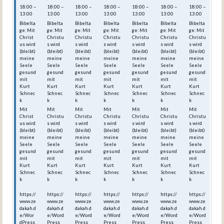
18:00 –
18:00 –
18:00 –
18:00 –
18:00 –
18:00 –
18:00 –
13:00
13:00
13:00
13:00
13:00
13:00
13:00
Bibelta
Bibelta
Bibelta
Bibelta
Bibelta
Bibelta
Bibelta
ge: Mit
ge: Mit
ge: Mit
ge: Mit
ge: Mit
ge: Mit
ge: Mit
Christ
Christu
Christu
Christu
Christu
Christu
Christu
us wird
s wird
s wird
s wird
s wird
s wird
s wird
(bleibt)
(bleibt)
(bleibt)
(bleibt)
(bleibt)
(bleibt)
(bleibt)
meine
meine
meine
meine
meine
meine
meine
Seele
Seele
Seele
Seele
Seele
Seele
Seele
gesund
gesund
gesund
gesund
gesund
gesund
gesund
mit
mit
mit
mit
mit
mit
mit
Kurt
Kurt
Kurt
Kurt
Kurt
Kurt
Kurt
Schnec
Schnec
Schnec
Schnec
Schnec
Schnec
Schnec
k
k
k
k
k
k
k
Mit
Mit
Mit
Mit
Mit
Mit
Mit
Christ
Christu
Christu
Christu
Christu
Christu
Christu
us wird
s wird
s wird
s wird
s wird
s wird
s wird
(bleibt)
(bleibt)
(bleibt)
(bleibt)
(bleibt)
(bleibt)
(bleibt)
meine
meine
meine
meine
meine
meine
meine
Seele
Seele
Seele
Seele
Seele
Seele
Seele
gesund
gesund
gesund
gesund
gesund
gesund
gesund
mit
mit
mit
mit
mit
mit
mit
Kurt
Kurt
Kurt
Kurt
Kurt
Kurt
Kurt
Schnec
Schnec
Schnec
Schnec
Schnec
Schnec
Schnec
k
k
k
k
k
k
k
https://
https://
https://
https://
https://
https://
https://
www.ze
www.ze
www.ze
www.ze
www.ze
www.ze
www.ze
dakah.d
dakah.d
dakah.d
dakah.d
dakah.d
dakah.d
dakah.d
e/Wor
e/Word
e/Word
e/Word
e/Word
e/Word
e/Word
dPress
Press_
Press_
Press_
Press_
Press_
Press_