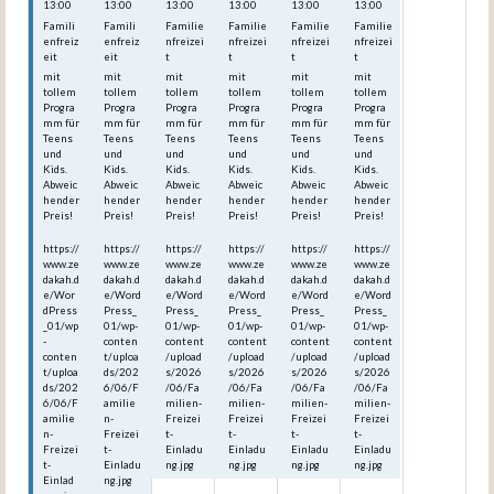
13:00
13:00
13:00
13:00
13:00
13:00
Famili
Famili
Familie
Familie
Familie
Familie
enfreiz
enfreiz
nfreizei
nfreizei
nfreizei
nfreizei
eit
eit
t
t
t
t
mit
mit
mit
mit
mit
mit
tollem
tollem
tollem
tollem
tollem
tollem
Progra
Progra
Progra
Progra
Progra
Progra
mm für
mm für
mm für
mm für
mm für
mm für
Teens
Teens
Teens
Teens
Teens
Teens
und
und
und
und
und
und
Kids.
Kids.
Kids.
Kids.
Kids.
Kids.
Abweic
Abweic
Abweic
Abweic
Abweic
Abweic
hender
hender
hender
hender
hender
hender
Preis!
Preis!
Preis!
Preis!
Preis!
Preis!
https://
https://
https://
https://
https://
https://
www.ze
www.ze
www.ze
www.ze
www.ze
www.ze
dakah.d
dakah.d
dakah.d
dakah.d
dakah.d
dakah.d
e/Wor
e/Word
e/Word
e/Word
e/Word
e/Word
dPress
Press_
Press_
Press_
Press_
Press_
_01/wp
01/wp-
01/wp-
01/wp-
01/wp-
01/wp-
-
conten
content
content
content
content
conten
t/uploa
/upload
/upload
/upload
/upload
t/uploa
ds/202
s/2026
s/2026
s/2026
s/2026
ds/202
6/06/F
/06/Fa
/06/Fa
/06/Fa
/06/Fa
6/06/F
amilie
milien-
milien-
milien-
milien-
amilie
n-
Freizei
Freizei
Freizei
Freizei
n-
Freizei
t-
t-
t-
t-
Freizei
t-
Einladu
Einladu
Einladu
Einladu
t-
Einladu
ng.jpg
ng.jpg
ng.jpg
ng.jpg
Einlad
ng.jpg