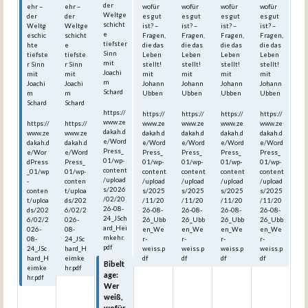
der
ehr –
ehr –
wofür
wofür
wofür
wofür
Weltge
der
der
es gut
es gut
es gut
es gut
schicht
Weltg
Weltge
ist? –
ist? –
ist? –
ist? –
e
eschic
schicht
Fragen,
Fragen,
Fragen,
Fragen,
tiefster
hte
e
die das
die das
die das
die das
Sinn
tiefste
tiefste
Leben
Leben
Leben
Leben
mit
r Sinn
r Sinn
stellt!
stellt!
stellt!
stellt!
Joachi
mit
mit
mit
mit
mit
mit
m
Joachi
Joachi
Johann
Johann
Johann
Johann
Schard
m
m
Ubben
Ubben
Ubben
Ubben
Schard
Schard
https://
https://
https://
https://
https://
www.ze
https://
https://
www.ze
www.ze
www.ze
www.ze
dakah.d
www.ze
www.ze
dakah.d
dakah.d
dakah.d
dakah.d
e/Word
dakah.d
dakah.d
e/Word
e/Word
e/Word
e/Word
Press_
e/Wor
e/Word
Press_
Press_
Press_
Press_
01/wp-
dPress
Press_
01/wp-
01/wp-
01/wp-
01/wp-
content
_01/wp
01/wp-
content
content
content
content
/upload
-
conten
/upload
/upload
/upload
/upload
s/2026
conten
t/uploa
s/2025
s/2025
s/2025
s/2025
/02/20
t/uploa
ds/202
/11/20
/11/20
/11/20
/11/20
26-08-
ds/202
6/02/2
26-08-
26-08-
26-08-
26-08-
24_JSch
6/02/2
026-
26_Ubb
26_Ubb
26_Ubb
26_Ubb
ard_Hei
026-
08-
en_We
en_We
en_We
en_We
mkehr.
08-
24_JSc
r-
r-
r-
r-
pdf
24_JSc
hard_H
weiss.p
weiss.p
weiss.p
weiss.p
hard_H
eimke
df
df
df
df
Bibelt
eimke
hr.pdf
age:
hr.pdf
Wer
weiß,
wofür