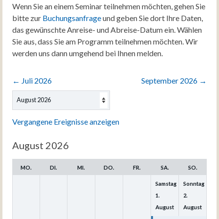
Wenn Sie an einem Seminar teilnehmen möchten, gehen Sie
bitte zur
Buchungsanfrage
und geben Sie dort Ihre Daten,
das gewünschte Anreise- und Abreise-Datum ein. Wählen
Sie aus, dass Sie am Programm teilnehmen möchten. Wir
werden uns dann umgehend bei Ihnen melden.
←
Juli 2026
September 2026
→
Auswahl
des
Monats
Vergangene Ereignisse anzeigen
August 2026
MO.
DI.
MI.
DO.
FR.
SA.
SO.
Samstag
Sonntag
1.
2.
August
August