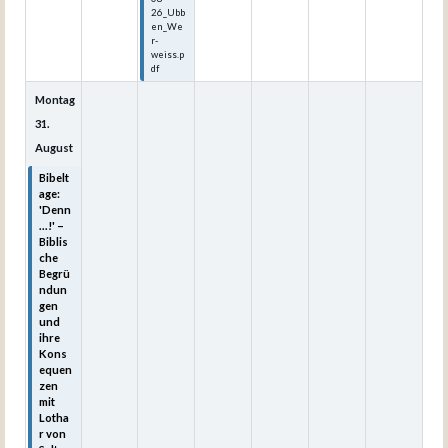
26_Ubb
en_We
r-
weiss.p
df
Montag
31.
August
Bibelt
age:
'Denn
...!' –
Biblis
che
Begrü
ndun
gen
und
ihre
Kons
equen
zen
mit
Lotha
r von