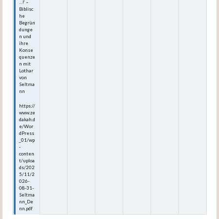
…!‘ –
Biblisc
he
Begrün
dunge
n und
ihre
Konse
quenze
n mit
Lothar
von
Seltma
nn
https://
www.ze
dakah.d
e/Wor
dPress
_01/wp
-
conten
t/uploa
ds/202
5/11/2
026-
08-31-
Seltma
nn_De
nn.pdf