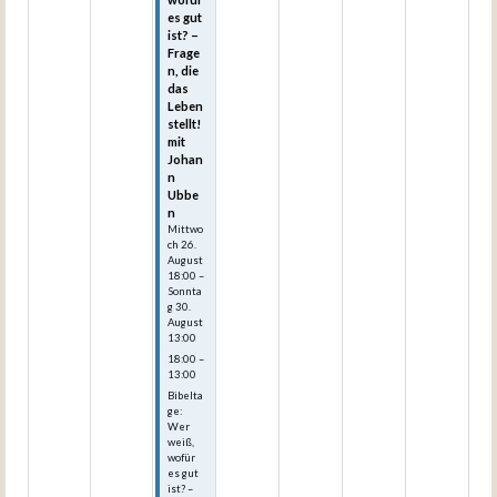
es gut
ist? –
Frage
n, die
das
Leben
stellt!
mit
Johan
n
Ubbe
n
Mittwo
ch
26.
August
18:00
–
Sonnta
g
30.
August
13:00
18:00 –
13:00
Bibelta
ge:
Wer
weiß,
wofür
es gut
ist? –