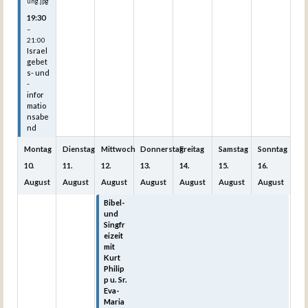
ung.jpg
19:30
–
21:00
Israel
gebet
s- und
-
infor
matio
nsabe
nd
Montag
Dienstag
Mittwoch
Donnerstag
Freitag
Samstag
Sonntag
10.
11.
12.
13.
14.
15.
16.
August
August
August
August
August
August
August
Bibel-
Bibel-
Bibel-
Bibel-
Bibel-
und
und
und
und
und
Singfr
Singfr
Singfr
Singfr
Singfr
eizeit
eizeit
eizeit
eizeit
eizeit
mit
mit
mit
mit
mit
Kurt
Kurt
Kurt
Kurt
Kurt
Philip
Philip
Philip
Philip
Philip
p u. Sr.
p u. Sr.
p u. Sr.
p u. Sr.
p u. Sr.
Eva-
Eva-
Eva-
Eva-
Eva-
Maria
Maria
Maria
Maria
Maria