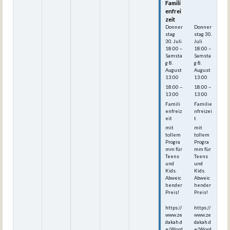
Famili
Famili
enfrei
enfrei
zeit
zeit
Donner
Donner
stag
stag
30.
30.
Juli
Juli
18:00
–
18:00
–
Samsta
Samsta
g
8.
g
8.
August
August
13:00
13:00
18:00 –
18:00 –
13:00
13:00
Famili
Familie
enfreiz
nfreizei
eit
t
mit
mit
tollem
tollem
Progra
Progra
mm für
mm für
Teens
Teens
und
und
Kids.
Kids.
Abweic
Abweic
hender
hender
Preis!
Preis!
https://
https://
www.ze
www.ze
dakah.d
dakah.d
e/Word
e/Word