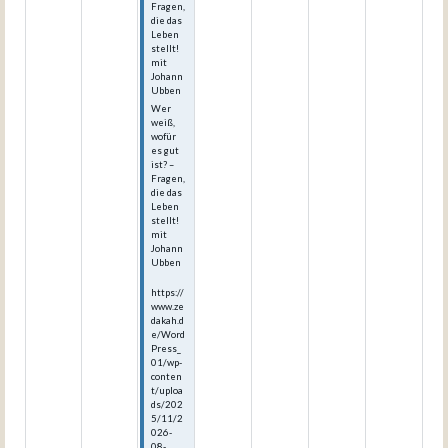
Fragen,
die das
Leben
stellt!
mit
Johann
Ubben
Wer
weiß,
wofür
es gut
ist? –
Fragen,
die das
Leben
stellt!
mit
Johann
Ubben
https://
www.ze
dakah.d
e/Word
Press_
01/wp-
conten
t/uploa
ds/202
5/11/2
026-
08-