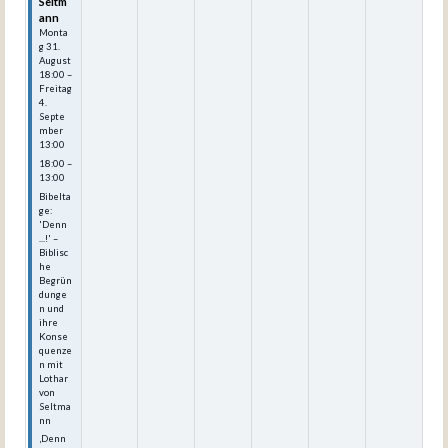
Seltm
ann
Monta
g
31.
August
18:00
–
Freitag
4.
Septe
mber
13:00
18:00 –
13:00
Bibelta
ge:
'Denn
...!' –
Biblisc
he
Begrün
dunge
n und
ihre
Konse
quenze
n mit
Lothar
von
Seltma
nn
‚Denn