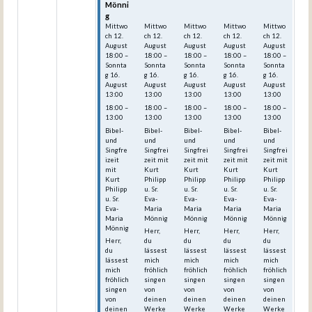
Mönni
Mönni
Mönni
Mönni
Mönni
g
g
g
g
g
Mittwo
Mittwo
Mittwo
Mittwo
Mittwo
ch
12.
ch
12.
ch
12.
ch
12.
ch
12.
August
August
August
August
August
18:00
–
18:00
–
18:00
–
18:00
–
18:00
–
Sonnta
Sonnta
Sonnta
Sonnta
Sonnta
g
16.
g
16.
g
16.
g
16.
g
16.
August
August
August
August
August
13:00
13:00
13:00
13:00
13:00
18:00 –
18:00 –
18:00 –
18:00 –
18:00 –
13:00
13:00
13:00
13:00
13:00
Bibel-
Bibel-
Bibel-
Bibel-
Bibel-
und
und
und
und
und
Singfre
Singfrei
Singfrei
Singfrei
Singfrei
izeit
zeit mit
zeit mit
zeit mit
zeit mit
mit
Kurt
Kurt
Kurt
Kurt
Kurt
Philipp
Philipp
Philipp
Philipp
Philipp
u. Sr.
u. Sr.
u. Sr.
u. Sr.
u. Sr.
Eva-
Eva-
Eva-
Eva-
Eva-
Maria
Maria
Maria
Maria
Maria
Mönnig
Mönnig
Mönnig
Mönnig
Mönnig
Herr,
Herr,
Herr,
Herr,
Herr,
du
du
du
du
du
lässest
lässest
lässest
lässest
lässest
mich
mich
mich
mich
mich
fröhlich
fröhlich
fröhlich
fröhlich
fröhlich
singen
singen
singen
singen
singen
von
von
von
von
von
deinen
deinen
deinen
deinen
deinen
Werke
Werke
Werke
Werke