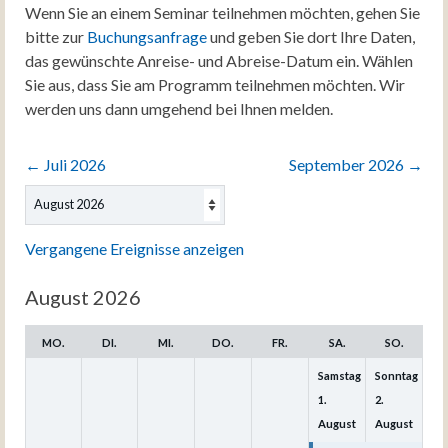
Wenn Sie an einem Seminar teilnehmen möchten, gehen Sie
bitte zur
Buchungsanfrage
und geben Sie dort Ihre Daten,
das gewünschte Anreise- und Abreise-Datum ein. Wählen
Sie aus, dass Sie am Programm teilnehmen möchten. Wir
werden uns dann umgehend bei Ihnen melden.
←
Juli 2026
September 2026
→
Auswahl
des
Monats
Vergangene Ereignisse anzeigen
August 2026
MO.
DI.
MI.
DO.
FR.
SA.
SO.
Samstag
Sonntag
1.
2.
August
August