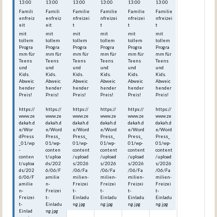
13:00
13:00
13:00
13:00
13:00
13:00
Famili
Famili
Familie
Familie
Familie
Familie
enfreiz
enfreiz
nfreizei
nfreizei
nfreizei
nfreizei
eit
eit
t
t
t
t
mit
mit
mit
mit
mit
mit
tollem
tollem
tollem
tollem
tollem
tollem
Progra
Progra
Progra
Progra
Progra
Progra
mm für
mm für
mm für
mm für
mm für
mm für
Teens
Teens
Teens
Teens
Teens
Teens
und
und
und
und
und
und
Kids.
Kids.
Kids.
Kids.
Kids.
Kids.
Abweic
Abweic
Abweic
Abweic
Abweic
Abweic
hender
hender
hender
hender
hender
hender
Preis!
Preis!
Preis!
Preis!
Preis!
Preis!
https://
https://
https://
https://
https://
https://
www.ze
www.ze
www.ze
www.ze
www.ze
www.ze
dakah.d
dakah.d
dakah.d
dakah.d
dakah.d
dakah.d
e/Wor
e/Word
e/Word
e/Word
e/Word
e/Word
dPress
Press_
Press_
Press_
Press_
Press_
_01/wp
01/wp-
01/wp-
01/wp-
01/wp-
01/wp-
-
conten
content
content
content
content
conten
t/uploa
/upload
/upload
/upload
/upload
t/uploa
ds/202
s/2026
s/2026
s/2026
s/2026
ds/202
6/06/F
/06/Fa
/06/Fa
/06/Fa
/06/Fa
6/06/F
amilie
milien-
milien-
milien-
milien-
amilie
n-
Freizei
Freizei
Freizei
Freizei
n-
Freizei
t-
t-
t-
t-
Freizei
t-
Einladu
Einladu
Einladu
Einladu
t-
Einladu
ng.jpg
ng.jpg
ng.jpg
ng.jpg
Einlad
ng.jpg