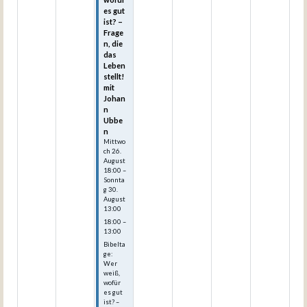
es gut
ist? –
Frage
n, die
das
Leben
stellt!
mit
Johan
n
Ubbe
n
Mittwo
ch
26.
August
18:00
–
Sonnta
g
30.
August
13:00
18:00 –
13:00
Bibelta
ge:
Wer
weiß,
wofür
es gut
ist? –