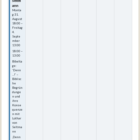
Seltm
ann
Monta
g
31.
August
18:00
–
Freitag
4.
Septe
mber
13:00
18:00 –
13:00
Bibelta
ge:
'Denn
...!' –
Biblisc
he
Begrün
dunge
n und
ihre
Konse
quenze
n mit
Lothar
von
Seltma
nn
‚Denn