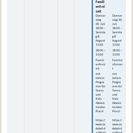
Famili
Famili
enfrei
enfrei
zeit
zeit
Donner
Donner
stag
stag
30.
30.
Juli
Juli
18:00
–
18:00
–
Samsta
Samsta
g
8.
g
8.
August
August
13:00
13:00
18:00 –
18:00 –
13:00
13:00
Famili
Familie
enfreiz
nfreizei
eit
t
mit
mit
tollem
tollem
Progra
Progra
mm für
mm für
Teens
Teens
und
und
Kids.
Kids.
Abweic
Abweic
hender
hender
Preis!
Preis!
https://
https://
www.ze
www.ze
dakah.d
dakah.d
e/Word
e/Word