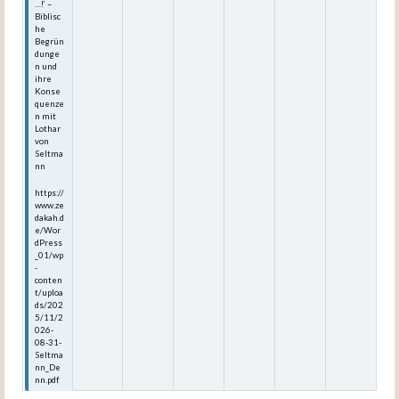
…!‘ –
Biblisc
he
Begrün
dunge
n und
ihre
Konse
quenze
n mit
Lothar
von
Seltma
nn
https://
www.ze
dakah.d
e/Wor
dPress
_01/wp
-
conten
t/uploa
ds/202
5/11/2
026-
08-31-
Seltma
nn_De
nn.pdf