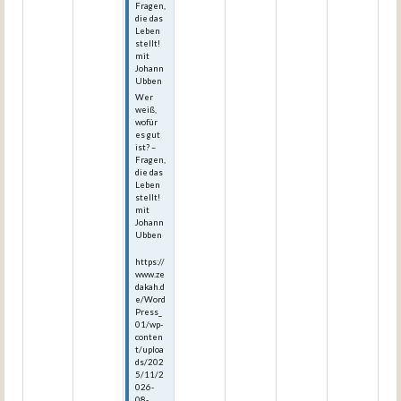
Fragen,
die das
Leben
stellt!
mit
Johann
Ubben
Wer
weiß,
wofür
es gut
ist? –
Fragen,
die das
Leben
stellt!
mit
Johann
Ubben
https://
www.ze
dakah.d
e/Word
Press_
01/wp-
conten
t/uploa
ds/202
5/11/2
026-
08-