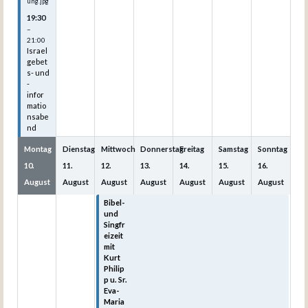
ung.jpg
19:30
–
21:00
Israel
gebet
s- und
-
infor
matio
nsabe
nd
Montag
Dienstag
Mittwoch
Donnerstag
Freitag
Samstag
Sonntag
10.
11.
12.
13.
14.
15.
16.
August
August
August
August
August
August
August
Bibel-
Bibel-
Bibel-
Bibel-
Bibel-
und
und
und
und
und
Singfr
Singfr
Singfr
Singfr
Singfr
eizeit
eizeit
eizeit
eizeit
eizeit
mit
mit
mit
mit
mit
Kurt
Kurt
Kurt
Kurt
Kurt
Philip
Philip
Philip
Philip
Philip
p u. Sr.
p u. Sr.
p u. Sr.
p u. Sr.
p u. Sr.
Eva-
Eva-
Eva-
Eva-
Eva-
Maria
Maria
Maria
Maria
Maria