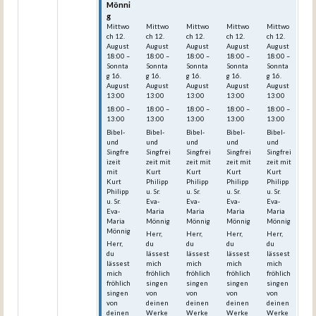
Mönni
Mönni
Mönni
Mönni
Mönni
g
g
g
g
g
Mittwo
Mittwo
Mittwo
Mittwo
Mittwo
ch
12.
ch
12.
ch
12.
ch
12.
ch
12.
August
August
August
August
August
18:00
–
18:00
–
18:00
–
18:00
–
18:00
–
Sonnta
Sonnta
Sonnta
Sonnta
Sonnta
g
16.
g
16.
g
16.
g
16.
g
16.
August
August
August
August
August
13:00
13:00
13:00
13:00
13:00
18:00 –
18:00 –
18:00 –
18:00 –
18:00 –
13:00
13:00
13:00
13:00
13:00
Bibel-
Bibel-
Bibel-
Bibel-
Bibel-
und
und
und
und
und
Singfre
Singfrei
Singfrei
Singfrei
Singfrei
izeit
zeit mit
zeit mit
zeit mit
zeit mit
mit
Kurt
Kurt
Kurt
Kurt
Kurt
Philipp
Philipp
Philipp
Philipp
Philipp
u. Sr.
u. Sr.
u. Sr.
u. Sr.
u. Sr.
Eva-
Eva-
Eva-
Eva-
Eva-
Maria
Maria
Maria
Maria
Maria
Mönnig
Mönnig
Mönnig
Mönnig
Mönnig
Herr,
Herr,
Herr,
Herr,
Herr,
du
du
du
du
du
lässest
lässest
lässest
lässest
lässest
mich
mich
mich
mich
mich
fröhlich
fröhlich
fröhlich
fröhlich
fröhlich
singen
singen
singen
singen
singen
von
von
von
von
von
deinen
deinen
deinen
deinen
deinen
Werke
Werke
Werke
Werke