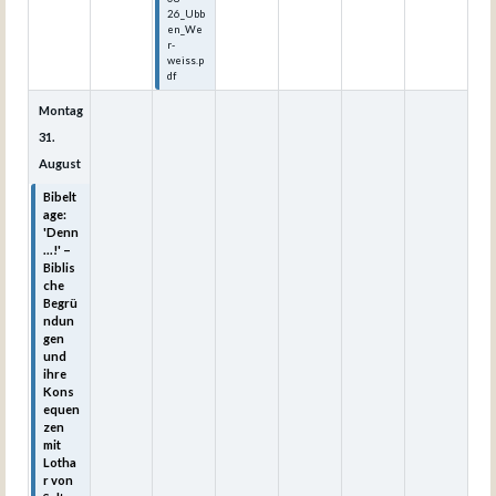
26_Ubb
en_We
r-
weiss.p
df
Montag
31.
August
Bibelt
age:
'Denn
...!' –
Biblis
che
Begrü
ndun
gen
und
ihre
Kons
equen
zen
mit
Lotha
r von