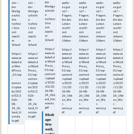
der
ehr –
ehr –
wofür
wofür
wofür
wofür
Weltge
der
der
es gut
es gut
es gut
es gut
schicht
Weltg
Weltge
ist? –
ist? –
ist? –
ist? –
e
eschic
schicht
Fragen,
Fragen,
Fragen,
Fragen,
tiefster
hte
e
die das
die das
die das
die das
Sinn
tiefste
tiefste
Leben
Leben
Leben
Leben
mit
r Sinn
r Sinn
stellt!
stellt!
stellt!
stellt!
Joachi
mit
mit
mit
mit
mit
mit
m
Joachi
Joachi
Johann
Johann
Johann
Johann
Schard
m
m
Ubben
Ubben
Ubben
Ubben
Schard
Schard
https://
https://
https://
https://
https://
www.ze
https://
https://
www.ze
www.ze
www.ze
www.ze
dakah.d
www.ze
www.ze
dakah.d
dakah.d
dakah.d
dakah.d
e/Word
dakah.d
dakah.d
e/Word
e/Word
e/Word
e/Word
Press_
e/Wor
e/Word
Press_
Press_
Press_
Press_
01/wp-
dPress
Press_
01/wp-
01/wp-
01/wp-
01/wp-
content
_01/wp
01/wp-
content
content
content
content
/upload
-
conten
/upload
/upload
/upload
/upload
s/2026
conten
t/uploa
s/2025
s/2025
s/2025
s/2025
/02/20
t/uploa
ds/202
/11/20
/11/20
/11/20
/11/20
26-08-
ds/202
6/02/2
26-08-
26-08-
26-08-
26-08-
24_JSch
6/02/2
026-
26_Ubb
26_Ubb
26_Ubb
26_Ubb
ard_Hei
026-
08-
en_We
en_We
en_We
en_We
mkehr.
08-
24_JSc
r-
r-
r-
r-
pdf
24_JSc
hard_H
weiss.p
weiss.p
weiss.p
weiss.p
hard_H
eimke
df
df
df
df
Bibelt
eimke
hr.pdf
age:
hr.pdf
Wer
weiß,
wofür