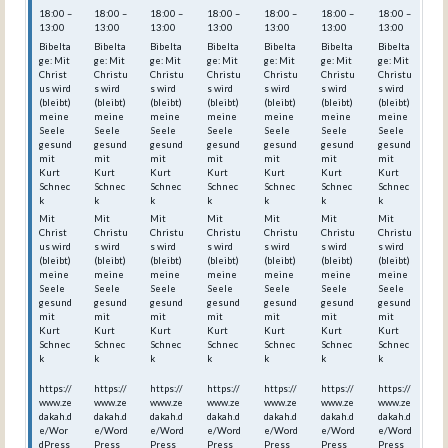
18:00 –
18:00 –
18:00 –
18:00 –
18:00 –
18:00 –
18:00 –
13:00
13:00
13:00
13:00
13:00
13:00
13:00
Bibelta
Bibelta
Bibelta
Bibelta
Bibelta
Bibelta
Bibelta
ge: Mit
ge: Mit
ge: Mit
ge: Mit
ge: Mit
ge: Mit
ge: Mit
Christ
Christu
Christu
Christu
Christu
Christu
Christu
us wird
s wird
s wird
s wird
s wird
s wird
s wird
(bleibt)
(bleibt)
(bleibt)
(bleibt)
(bleibt)
(bleibt)
(bleibt)
meine
meine
meine
meine
meine
meine
meine
Seele
Seele
Seele
Seele
Seele
Seele
Seele
gesund
gesund
gesund
gesund
gesund
gesund
gesund
mit
mit
mit
mit
mit
mit
mit
Kurt
Kurt
Kurt
Kurt
Kurt
Kurt
Kurt
Schnec
Schnec
Schnec
Schnec
Schnec
Schnec
Schnec
k
k
k
k
k
k
k
Mit
Mit
Mit
Mit
Mit
Mit
Mit
Christ
Christu
Christu
Christu
Christu
Christu
Christu
us wird
s wird
s wird
s wird
s wird
s wird
s wird
(bleibt)
(bleibt)
(bleibt)
(bleibt)
(bleibt)
(bleibt)
(bleibt)
meine
meine
meine
meine
meine
meine
meine
Seele
Seele
Seele
Seele
Seele
Seele
Seele
gesund
gesund
gesund
gesund
gesund
gesund
gesund
mit
mit
mit
mit
mit
mit
mit
Kurt
Kurt
Kurt
Kurt
Kurt
Kurt
Kurt
Schnec
Schnec
Schnec
Schnec
Schnec
Schnec
Schnec
k
k
k
k
k
k
k
https://
https://
https://
https://
https://
https://
https://
www.ze
www.ze
www.ze
www.ze
www.ze
www.ze
www.ze
dakah.d
dakah.d
dakah.d
dakah.d
dakah.d
dakah.d
dakah.d
e/Wor
e/Word
e/Word
e/Word
e/Word
e/Word
e/Word
dPress
Press_
Press_
Press_
Press_
Press_
Press_