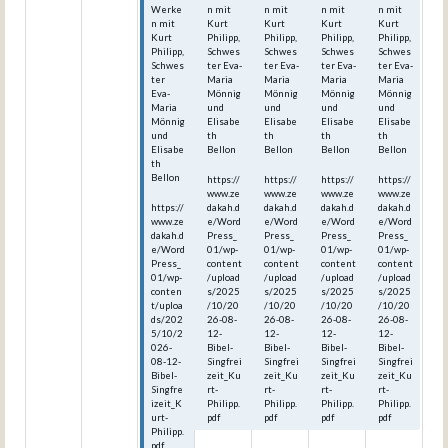
Werke
n mit
n mit
n mit
n mit
n mit
Kurt
Kurt
Kurt
Kurt
Kurt
Philipp,
Philipp,
Philipp,
Philipp,
Philipp,
Schwes
Schwes
Schwes
Schwes
Schwes
ter Eva-
ter Eva-
ter Eva-
ter Eva-
ter
Maria
Maria
Maria
Maria
Eva-
Mönnig
Mönnig
Mönnig
Mönnig
Maria
und
und
und
und
Mönnig
Elisabe
Elisabe
Elisabe
Elisabe
und
th
th
th
th
Elisabe
Bellon
Bellon
Bellon
Bellon
th
Bellon
https://
https://
https://
https://
www.ze
www.ze
www.ze
www.ze
https://
dakah.d
dakah.d
dakah.d
dakah.d
www.ze
e/Word
e/Word
e/Word
e/Word
dakah.d
Press_
Press_
Press_
Press_
e/Word
01/wp-
01/wp-
01/wp-
01/wp-
Press_
content
content
content
content
01/wp-
/upload
/upload
/upload
/upload
conten
s/2025
s/2025
s/2025
s/2025
t/uploa
/10/20
/10/20
/10/20
/10/20
ds/202
26-08-
26-08-
26-08-
26-08-
5/10/2
12-
12-
12-
12-
026-
Bibel-
Bibel-
Bibel-
Bibel-
08-12-
Singfrei
Singfrei
Singfrei
Singfrei
Bibel-
zeit_Ku
zeit_Ku
zeit_Ku
zeit_Ku
Singfre
rt-
rt-
rt-
rt-
izeit_K
Philipp.
Philipp.
Philipp.
Philipp.
urt-
pdf
pdf
pdf
pdf
Philipp.
pdf