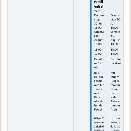
Famili
Famili
enfrei
enfrei
zeit
zeit
Donner
Donner
stag
stag
30.
30.
Juli
Juli
18:00
–
18:00
–
Samsta
Samsta
g
8.
g
8.
August
August
13:00
13:00
18:00 –
18:00 –
13:00
13:00
Famili
Familie
enfreiz
nfreizei
eit
t
mit
mit
tollem
tollem
Progra
Progra
mm für
mm für
Teens
Teens
und
und
Kids.
Kids.
Abweic
Abweic
hender
hender
Preis!
Preis!
https://
https://
www.ze
www.ze
dakah.d
dakah.d
e/Word
e/Word