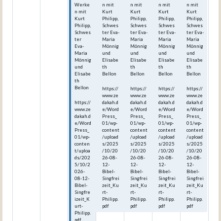
Werke
n mit
n mit
n mit
n mit
n mit
Kurt
Kurt
Kurt
Kurt
Kurt
Philipp,
Philipp,
Philipp,
Philipp,
Philipp,
Schwes
Schwes
Schwes
Schwes
Schwes
ter Eva-
ter Eva-
ter Eva-
ter Eva-
ter
Maria
Maria
Maria
Maria
Eva-
Mönnig
Mönnig
Mönnig
Mönnig
Maria
und
und
und
und
Mönnig
Elisabe
Elisabe
Elisabe
Elisabe
und
th
th
th
th
Elisabe
Bellon
Bellon
Bellon
Bellon
th
Bellon
https://
https://
https://
https://
www.ze
www.ze
www.ze
www.ze
https://
dakah.d
dakah.d
dakah.d
dakah.d
www.ze
e/Word
e/Word
e/Word
e/Word
dakah.d
Press_
Press_
Press_
Press_
e/Word
01/wp-
01/wp-
01/wp-
01/wp-
Press_
content
content
content
content
01/wp-
/upload
/upload
/upload
/upload
conten
s/2025
s/2025
s/2025
s/2025
t/uploa
/10/20
/10/20
/10/20
/10/20
ds/202
26-08-
26-08-
26-08-
26-08-
5/10/2
12-
12-
12-
12-
026-
Bibel-
Bibel-
Bibel-
Bibel-
08-12-
Singfrei
Singfrei
Singfrei
Singfrei
Bibel-
zeit_Ku
zeit_Ku
zeit_Ku
zeit_Ku
Singfre
rt-
rt-
rt-
rt-
izeit_K
Philipp.
Philipp.
Philipp.
Philipp.
urt-
pdf
pdf
pdf
pdf
Philipp.
pdf