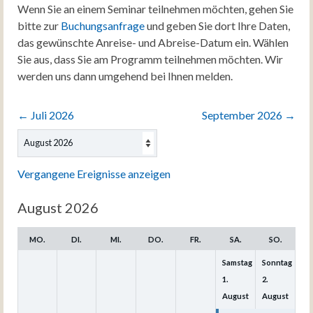
Wenn Sie an einem Seminar teilnehmen möchten, gehen Sie
bitte zur
Buchungsanfrage
und geben Sie dort Ihre Daten,
das gewünschte Anreise- und Abreise-Datum ein. Wählen
Sie aus, dass Sie am Programm teilnehmen möchten. Wir
werden uns dann umgehend bei Ihnen melden.
←
Juli 2026
September 2026
→
Auswahl
des
Monats
Vergangene Ereignisse anzeigen
August 2026
MO.
DI.
MI.
DO.
FR.
SA.
SO.
Samstag
Sonntag
1.
2.
August
August