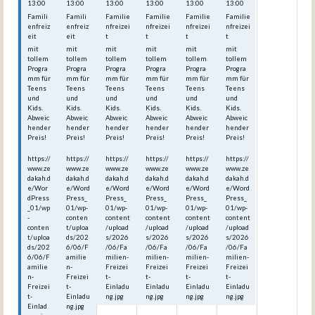
13:00
13:00
13:00
13:00
13:00
13:00
Famili
Famili
Familie
Familie
Familie
Familie
enfreiz
enfreiz
nfreizei
nfreizei
nfreizei
nfreizei
eit
eit
t
t
t
t
mit
mit
mit
mit
mit
mit
tollem
tollem
tollem
tollem
tollem
tollem
Progra
Progra
Progra
Progra
Progra
Progra
mm für
mm für
mm für
mm für
mm für
mm für
Teens
Teens
Teens
Teens
Teens
Teens
und
und
und
und
und
und
Kids.
Kids.
Kids.
Kids.
Kids.
Kids.
Abweic
Abweic
Abweic
Abweic
Abweic
Abweic
hender
hender
hender
hender
hender
hender
Preis!
Preis!
Preis!
Preis!
Preis!
Preis!
https://
https://
https://
https://
https://
https://
www.ze
www.ze
www.ze
www.ze
www.ze
www.ze
dakah.d
dakah.d
dakah.d
dakah.d
dakah.d
dakah.d
e/Wor
e/Word
e/Word
e/Word
e/Word
e/Word
dPress
Press_
Press_
Press_
Press_
Press_
_01/wp
01/wp-
01/wp-
01/wp-
01/wp-
01/wp-
-
conten
content
content
content
content
conten
t/uploa
/upload
/upload
/upload
/upload
t/uploa
ds/202
s/2026
s/2026
s/2026
s/2026
ds/202
6/06/F
/06/Fa
/06/Fa
/06/Fa
/06/Fa
6/06/F
amilie
milien-
milien-
milien-
milien-
amilie
n-
Freizei
Freizei
Freizei
Freizei
n-
Freizei
t-
t-
t-
t-
Freizei
t-
Einladu
Einladu
Einladu
Einladu
t-
Einladu
ng.jpg
ng.jpg
ng.jpg
ng.jpg
Einlad
ng.jpg