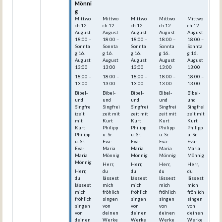
Mönni
Mönni
Mönni
Mönni
Mönni
g
g
g
g
g
Mittwo
Mittwo
Mittwo
Mittwo
Mittwo
ch
12.
ch
12.
ch
12.
ch
12.
ch
12.
August
August
August
August
August
18:00
–
18:00
–
18:00
–
18:00
–
18:00
–
Sonnta
Sonnta
Sonnta
Sonnta
Sonnta
g
16.
g
16.
g
16.
g
16.
g
16.
August
August
August
August
August
13:00
13:00
13:00
13:00
13:00
18:00 –
18:00 –
18:00 –
18:00 –
18:00 –
13:00
13:00
13:00
13:00
13:00
Bibel-
Bibel-
Bibel-
Bibel-
Bibel-
und
und
und
und
und
Singfre
Singfrei
Singfrei
Singfrei
Singfrei
izeit
zeit mit
zeit mit
zeit mit
zeit mit
mit
Kurt
Kurt
Kurt
Kurt
Kurt
Philipp
Philipp
Philipp
Philipp
Philipp
u. Sr.
u. Sr.
u. Sr.
u. Sr.
u. Sr.
Eva-
Eva-
Eva-
Eva-
Eva-
Maria
Maria
Maria
Maria
Maria
Mönnig
Mönnig
Mönnig
Mönnig
Mönnig
Herr,
Herr,
Herr,
Herr,
Herr,
du
du
du
du
du
lässest
lässest
lässest
lässest
lässest
mich
mich
mich
mich
mich
fröhlich
fröhlich
fröhlich
fröhlich
fröhlich
singen
singen
singen
singen
singen
von
von
von
von
von
deinen
deinen
deinen
deinen
deinen
Werke
Werke
Werke
Werke