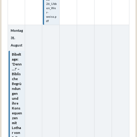
26_Ubb
en_We
r-
weiss.p
df
Montag
31.
August
Bibelt
age:
'Denn
...!' –
Biblis
che
Begrü
ndun
gen
und
ihre
Kons
equen
zen
mit
Lotha
r von