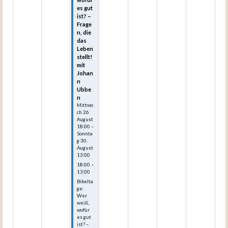
es gut
ist? –
Frage
n, die
das
Leben
stellt!
mit
Johan
n
Ubbe
n
Mittwo
ch
26.
August
18:00
–
Sonnta
g
30.
August
13:00
18:00 –
13:00
Bibelta
ge:
Wer
weiß,
wofür
es gut
ist? –