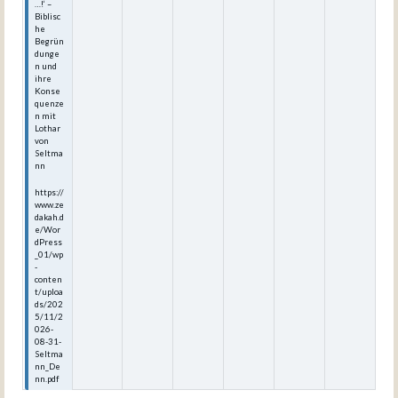
…!‘ –
Biblisc
he
Begrün
dunge
n und
ihre
Konse
quenze
n mit
Lothar
von
Seltma
nn
https://
www.ze
dakah.d
e/Wor
dPress
_01/wp
-
conten
t/uploa
ds/202
5/11/2
026-
08-31-
Seltma
nn_De
nn.pdf