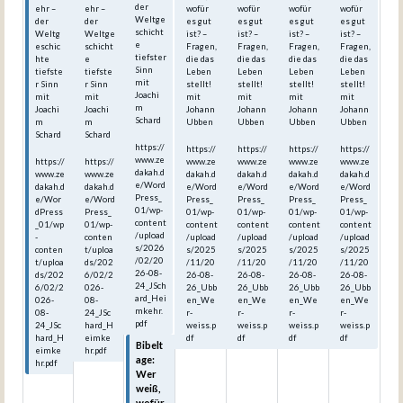
der
ehr –
ehr –
wofür
wofür
wofür
wofür
Weltge
der
der
es gut
es gut
es gut
es gut
schicht
Weltg
Weltge
ist? –
ist? –
ist? –
ist? –
e
eschic
schicht
Fragen,
Fragen,
Fragen,
Fragen,
tiefster
hte
e
die das
die das
die das
die das
Sinn
tiefste
tiefste
Leben
Leben
Leben
Leben
mit
r Sinn
r Sinn
stellt!
stellt!
stellt!
stellt!
Joachi
mit
mit
mit
mit
mit
mit
m
Joachi
Joachi
Johann
Johann
Johann
Johann
Schard
m
m
Ubben
Ubben
Ubben
Ubben
Schard
Schard
https://
https://
https://
https://
https://
www.ze
https://
https://
www.ze
www.ze
www.ze
www.ze
dakah.d
www.ze
www.ze
dakah.d
dakah.d
dakah.d
dakah.d
e/Word
dakah.d
dakah.d
e/Word
e/Word
e/Word
e/Word
Press_
e/Wor
e/Word
Press_
Press_
Press_
Press_
01/wp-
dPress
Press_
01/wp-
01/wp-
01/wp-
01/wp-
content
_01/wp
01/wp-
content
content
content
content
/upload
-
conten
/upload
/upload
/upload
/upload
s/2026
conten
t/uploa
s/2025
s/2025
s/2025
s/2025
/02/20
t/uploa
ds/202
/11/20
/11/20
/11/20
/11/20
26-08-
ds/202
6/02/2
26-08-
26-08-
26-08-
26-08-
24_JSch
6/02/2
026-
26_Ubb
26_Ubb
26_Ubb
26_Ubb
ard_Hei
026-
08-
en_We
en_We
en_We
en_We
mkehr.
08-
24_JSc
r-
r-
r-
r-
pdf
24_JSc
hard_H
weiss.p
weiss.p
weiss.p
weiss.p
hard_H
eimke
df
df
df
df
Bibelt
eimke
hr.pdf
age:
hr.pdf
Wer
weiß,
wofür