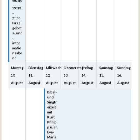
ung.jpg
19:30
–
21:00
Israel
gebet
s- und
-
infor
matio
nsabe
nd
Montag
Dienstag
Mittwoch
Donnerstag
Freitag
Samstag
Sonntag
10.
11.
12.
13.
14.
15.
16.
August
August
August
August
August
August
August
Bibel-
Bibel-
Bibel-
Bibel-
Bibel-
und
und
und
und
und
Singfr
Singfr
Singfr
Singfr
Singfr
eizeit
eizeit
eizeit
eizeit
eizeit
mit
mit
mit
mit
mit
Kurt
Kurt
Kurt
Kurt
Kurt
Philip
Philip
Philip
Philip
Philip
p u. Sr.
p u. Sr.
p u. Sr.
p u. Sr.
p u. Sr.
Eva-
Eva-
Eva-
Eva-
Eva-
Maria
Maria
Maria
Maria
Maria