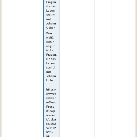
Fragen,
die das
Leben
stellt!
mit
Johann
Ubben
Wer
weiß,
wofür
es gut
ist? –
Fragen,
die das
Leben
stellt!
mit
Johann
Ubben
https://
www.ze
dakah.d
e/Word
Press_
01/wp-
conten
t/uploa
ds/202
5/11/2
026-
08-