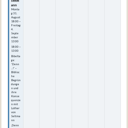
Seltm
ann
Monta
g
31.
August
18:00
–
Freitag
4.
Septe
mber
13:00
18:00 –
13:00
Bibelta
ge:
'Denn
...!' –
Biblisc
he
Begrün
dunge
n und
ihre
Konse
quenze
n mit
Lothar
von
Seltma
nn
‚Denn