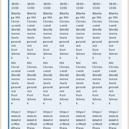
18:00 –
18:00 –
18:00 –
18:00 –
18:00 –
18:00 –
18:00 –
13:00
13:00
13:00
13:00
13:00
13:00
13:00
Bibelta
Bibelta
Bibelta
Bibelta
Bibelta
Bibelta
Bibelta
ge: Mit
ge: Mit
ge: Mit
ge: Mit
ge: Mit
ge: Mit
ge: Mit
Christ
Christu
Christu
Christu
Christu
Christu
Christu
us wird
s wird
s wird
s wird
s wird
s wird
s wird
(bleibt)
(bleibt)
(bleibt)
(bleibt)
(bleibt)
(bleibt)
(bleibt)
meine
meine
meine
meine
meine
meine
meine
Seele
Seele
Seele
Seele
Seele
Seele
Seele
gesund
gesund
gesund
gesund
gesund
gesund
gesund
mit
mit
mit
mit
mit
mit
mit
Kurt
Kurt
Kurt
Kurt
Kurt
Kurt
Kurt
Schnec
Schnec
Schnec
Schnec
Schnec
Schnec
Schnec
k
k
k
k
k
k
k
Mit
Mit
Mit
Mit
Mit
Mit
Mit
Christ
Christu
Christu
Christu
Christu
Christu
Christu
us wird
s wird
s wird
s wird
s wird
s wird
s wird
(bleibt)
(bleibt)
(bleibt)
(bleibt)
(bleibt)
(bleibt)
(bleibt)
meine
meine
meine
meine
meine
meine
meine
Seele
Seele
Seele
Seele
Seele
Seele
Seele
gesund
gesund
gesund
gesund
gesund
gesund
gesund
mit
mit
mit
mit
mit
mit
mit
Kurt
Kurt
Kurt
Kurt
Kurt
Kurt
Kurt
Schnec
Schnec
Schnec
Schnec
Schnec
Schnec
Schnec
k
k
k
k
k
k
k
https://
https://
https://
https://
https://
https://
https://
www.ze
www.ze
www.ze
www.ze
www.ze
www.ze
www.ze
dakah.d
dakah.d
dakah.d
dakah.d
dakah.d
dakah.d
dakah.d
e/Wor
e/Word
e/Word
e/Word
e/Word
e/Word
e/Word
dPress
Press_
Press_
Press_
Press_
Press_
Press_