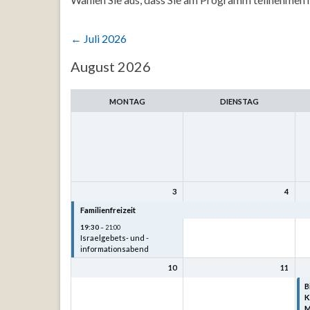
←
Juli 2026
Auswahl
August 2026
des
Monats
MONTAG
DIENSTAG
3
4
Familienfreizeit
Familienfreizeit
F
19:30
– 21:00
Israelgebets- und -
informationsabend
10
11
B
K
M