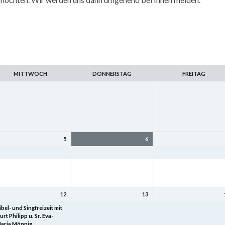
MITTWOCH
DONNERSTAG
FREITAG
5
6
amilienfreizeit
Familienfreizeit
Familienfreizeit
12
13
ibel- und Singfreizeit mit
Bibel- und Singfreizeit mit
Bibel- und Singfreizeit mi
urt Philipp u. Sr. Eva-
Kurt Philipp u. Sr. Eva-
Kurt Philipp u. Sr. Eva-
aria Mönnig
Maria Mönnig
Maria Mönnig