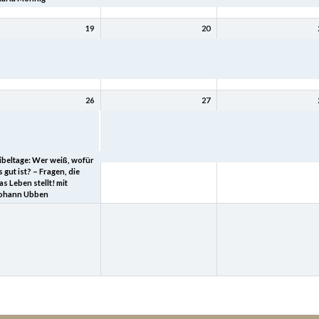
19
20
ibeltage: Mit Christus
Bibeltage: Mit Christus
Bibeltage: Mit Christus
ird (bleibt) meine Seele
wird (bleibt) meine Seele
wird (bleibt) meine Seele
esund mit Kurt Schneck
gesund mit Kurt Schneck
gesund mit Kurt Schneck
26
27
ibeltage: „Heimkehr – der
Bibeltage: Wer weiß, wofür
Bibeltage: Wer weiß, wof
eltgeschichte tiefster
es gut ist? – Fragen, die das
es gut ist? – Fragen, die 
inn“ mit Joachim Schard
Leben stellt! mit Johann
Leben stellt! mit Johann
Ubben
Ubben
ibeltage: Wer weiß, wofür
s gut ist? – Fragen, die
as Leben stellt! mit
ohann Ubben