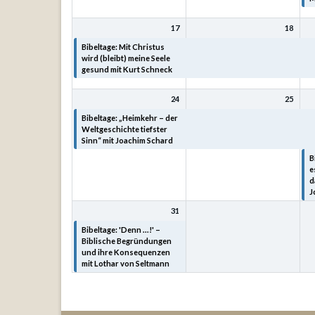
17
18
Bibeltage: Mit Christus
Bibeltage: Mit Christus
B
wird (bleibt) meine Seele
wird (bleibt) meine Seele
w
gesund mit Kurt Schneck
gesund mit Kurt Schneck
g
24
25
Bibeltage: „Heimkehr – der
Bibeltage: „Heimkehr – der
B
Weltgeschichte tiefster
Weltgeschichte tiefster
W
Sinn“ mit Joachim Schard
Sinn“ mit Joachim Schard
S
B
e
d
J
31
Bibeltage: 'Denn ...!' –
Biblische Begründungen
und ihre Konsequenzen
mit Lothar von Seltmann