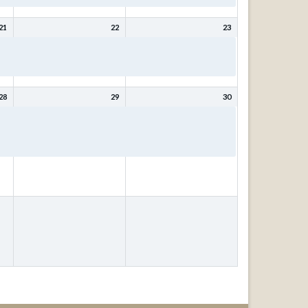
21
22
23
Bibeltage: Mit Christus
Bibeltage: Mit Christus
wird (bleibt) meine Seele
wird (bleibt) meine Seele
gesund mit Kurt Schneck
gesund mit Kurt Schneck
28
29
30
ür
Bibeltage: Wer weiß, wofür
Bibeltage: Wer weiß, wofür
das
es gut ist? – Fragen, die das
es gut ist? – Fragen, die das
Leben stellt! mit Johann
Leben stellt! mit Johann
Ubben
Ubben