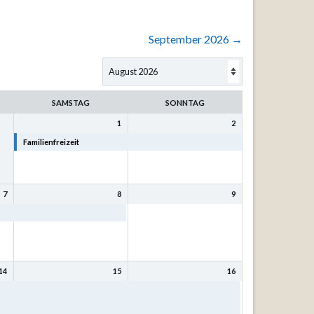
September 2026
→
SAMSTAG
SONNTAG
1
2
Familienfreizeit
Familienfreizeit
7
8
9
Familienfreizeit
14
15
16
t
Bibel- und Singfreizeit mit
Bibel- und Singfreizeit mit
Kurt Philipp u. Sr. Eva-
Kurt Philipp u. Sr. Eva-
Maria Mönnig
Maria Mönnig