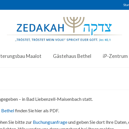
Star
iterungsbau Maalot
Gästehaus Bethel
iP-Zentrum
angegeben – in Bad Liebenzell-Maisenbach statt.
 Bethel
finden Sie hier als PDF.
hen Sie bitte zur
Buchungsanfrage
und geben Sie dort Ihre Daten,
 möchten. Wir werden uns dann umgehend bei Ihnen melden.