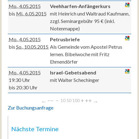
Mo., 4.05.2015
Veehharfen-Anfängerkurs
bis
Mi., 6.05.2015
mit Heinrich und Waltraud Kaufmann,
zzgl. Seminargebühr 95 € (inkl.
Notenmappe)
Mo., 4.05.2015
Petrusbriefe
bis
So., 10.05.2015
Als Gemeinde vom Apostel Petrus
lernen. Bibelwoche mit Fritz
Ehmendörfer
Mo., 4.05.2015
Israel-Gebetsabend
19:30 Uhr
mit Walter Schechinger
bis 20:30 Uhr
←
−−
−
+
++
→
10
50
100
Zur Buchungsanfrage
Nächste Termine