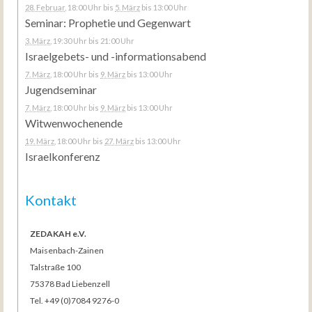
28. Februar
, 18:00 Uhr
bis
5. März
bis 13:00 Uhr
Seminar: Prophetie und Gegenwart
3. März
, 19:30 Uhr
bis 21:00 Uhr
Israelgebets- und -informationsabend
7. März
, 18:00 Uhr
bis
9. März
bis 13:00 Uhr
Jugendseminar
7. März
, 18:00 Uhr
bis
9. März
bis 13:00 Uhr
Witwenwochenende
19. März
, 18:00 Uhr
bis
27. März
bis 13:00 Uhr
Israelkonferenz
Kontakt
ZEDAKAH e.V.
Maisenbach-Zainen
Talstraße 100
75378 Bad Liebenzell
Tel. +49 (0)7084 9276-0