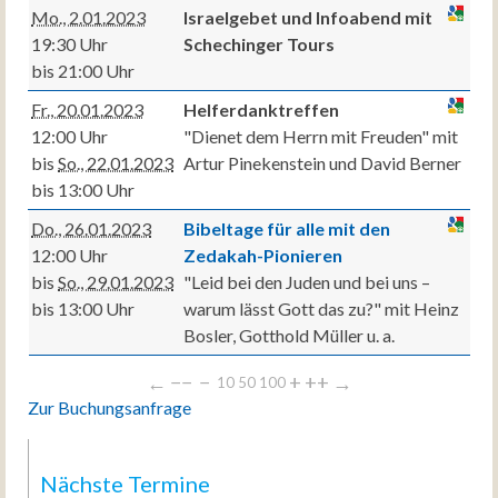
Mo., 2.01.2023
Israelgebet und Infoabend mit
19:30 Uhr
Schechinger Tours
bis 21:00 Uhr
Fr., 20.01.2023
Helferdanktreffen
12:00 Uhr
"Dienet dem Herrn mit Freuden" mit
bis
So., 22.01.2023
Artur Pinekenstein und David Berner
bis 13:00 Uhr
Do., 26.01.2023
Bibeltage für alle mit den
12:00 Uhr
Zedakah-Pionieren
bis
So., 29.01.2023
"Leid bei den Juden und bei uns –
bis 13:00 Uhr
warum lässt Gott das zu?" mit Heinz
Bosler, Gotthold Müller u. a.
←
−−
−
+
++
→
10
50
100
Zur Buchungsanfrage
Nächste Termine