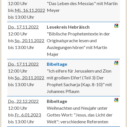
12:00 Uhr
"Das Leben des Messias" mit Martin
bis
Mi., 16.11.2022
Meyer
bis 13:00 Uhr
Do., 17.11.2022
Lesekreis Hebräisch
12:00 Uhr
"Biblische Prophetentexte in der
bis
So., 20.11.2022
Originalsprache lesen und
bis 13:00 Uhr
Auslegungen hören" mit Martin
Majer
Do., 17.11.2022
Bibeltage
12:00 Uhr
"Ich eifere für Jerusalem und Zion
bis
So., 20.11.2022
mit großem Eifer! (Teil 3) Der
bis 13:00 Uhr
Prophet Sacharja (Kap. 8-10)" mit
Johannes Pflaum
Do., 22.12.2022
Bibeltage
12:00 Uhr
Weihnachten und Neujahr unter
bis
Fr., 6.01.2023
Gottes Wort: "Jesus, das Licht der
bis 13:00 Uhr
Welt"; verschiedene Referenten