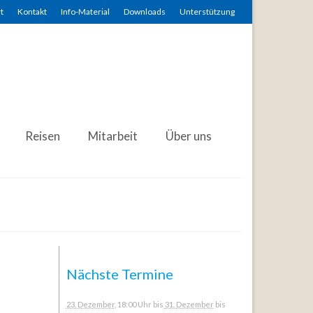
t
Kontakt
Info-Material
Downloads
Unterstützung
Reisen
Mitarbeit
Über uns
Nächste Termine
23. Dezember
, 18:00 Uhr
bis
31. Dezember
bis