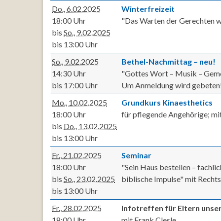
Do., 6.02.2025
Winterfreizeit
18:00 Uhr
"Das Warten der Gerechten wi
bis
So., 9.02.2025
bis 13:00 Uhr
So., 9.02.2025
Bethel-Nachmittag – neu!
14:30 Uhr
"Gottes Wort – Musik – Gem
bis 17:00 Uhr
Um Anmeldung wird gebeten
Mo., 10.02.2025
Grundkurs Kinaesthetics
18:00 Uhr
für pflegende Angehörige; mi
bis
Do., 13.02.2025
bis 13:00 Uhr
Fr., 21.02.2025
Seminar
18:00 Uhr
"Sein Haus bestellen – fachli
bis
So., 23.02.2025
biblische Impulse" mit Rech
bis 13:00 Uhr
Fr., 28.02.2025
Infotreffen für Eltern unse
18:00 Uhr
mit Frank Clesle