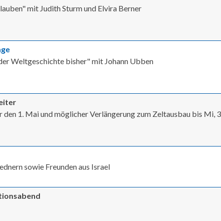
lauben" mit Judith Sturm und Elvira Berner
age
 der Weltgeschichte bisher" mit Johann Ubben
eiter
ür den 1. Mai und möglicher Verlängerung zum Zeltausbau bis Mi, 3
Rednern sowie Freunden aus Israel
ationsabend