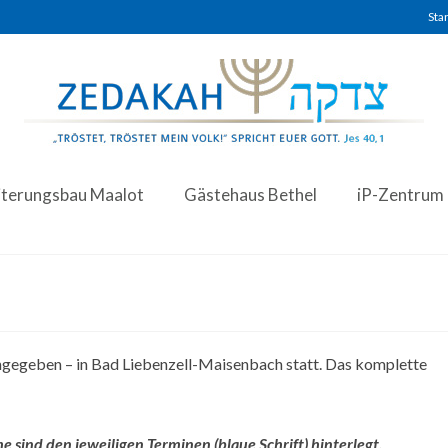
Star
iterungsbau Maalot
Gästehaus Bethel
iP-Zentrum
angegeben – in Bad Liebenzell-Maisenbach statt. Das komplette
sind den jeweiligen Terminen (blaue Schrift) hinterlegt.