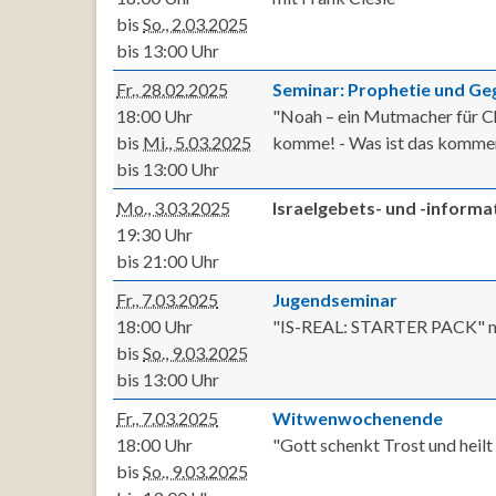
bis
So., 2.03.2025
bis 13:00 Uhr
Fr., 28.02.2025
Seminar: Prophetie und G
18:00 Uhr
"Noah – ein Mutmacher für Ch
bis
Mi., 5.03.2025
komme! - Was ist das kommen
bis 13:00 Uhr
Mo., 3.03.2025
Israelgebets- und -inform
19:30 Uhr
bis 21:00 Uhr
Fr., 7.03.2025
Jugendseminar
18:00 Uhr
"IS-REAL: STARTER PACK" mit
bis
So., 9.03.2025
bis 13:00 Uhr
Fr., 7.03.2025
Witwenwochenende
18:00 Uhr
"Gott schenkt Trost und heil
bis
So., 9.03.2025