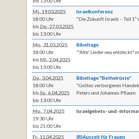
bis 13:00 Uhr
Mi., 19.03.2025
Israelkonferenz
18:00 Uhr
"Die Zukunft Israels – Teil 1
bis
Do., 27.03.2025
bis 13:00 Uhr
Mo., 31.03.2025
Bibeltage
18:00 Uhr
"'Alte' Lieder neu entdeckt" 
bis
Mi., 2.04.2025
bis 13:00 Uhr
Do., 3.04.2025
Bibeltage "Bethelrüste"
18:00 Uhr
"Gottes verborgenes Handeln 
bis
So., 6.04.2025
Peters und Johannes Pflaum
bis 13:00 Uhr
Mo., 7.04.2025
Israelgebets- und -inform
19:30 Uhr
bis 21:00 Uhr
Fr., 11.04.2025
(R)Auszeit für Frauen