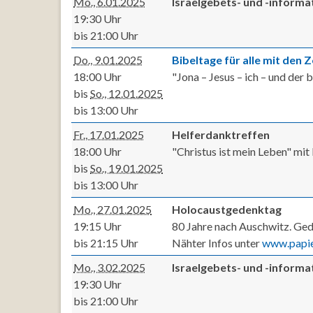
Mo., 6.01.2025
Israelgebets- und -inform
19:30 Uhr
bis 21:00 Uhr
Do., 9.01.2025
Bibeltage für alle mit den
18:00 Uhr
"Jona – Jesus – ich – und der
bis
So., 12.01.2025
bis 13:00 Uhr
Fr., 17.01.2025
Helferdanktreffen
18:00 Uhr
"Christus ist mein Leben" mi
bis
So., 19.01.2025
bis 13:00 Uhr
Mo., 27.01.2025
Holocaustgedenktag
19:15 Uhr
80 Jahre nach Auschwitz. Ged
bis 21:15 Uhr
Nähter Infos unter
www.papie
Mo., 3.02.2025
Israelgebets- und -inform
19:30 Uhr
bis 21:00 Uhr