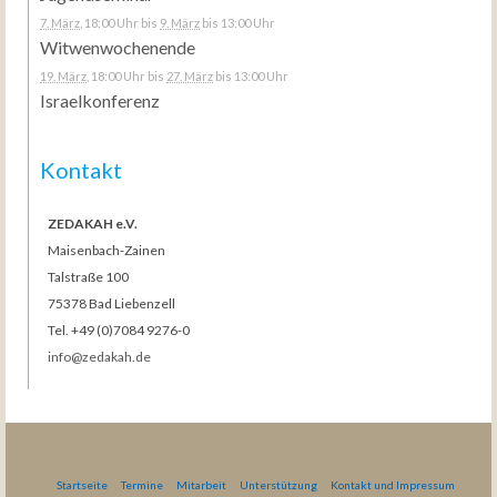
7. März
, 18:00 Uhr
bis
9. März
bis 13:00 Uhr
Witwenwochenende
19. März
, 18:00 Uhr
bis
27. März
bis 13:00 Uhr
Israelkonferenz
Kontakt
ZEDAKAH e.V.
Maisenbach-Zainen
Talstraße 100
75378 Bad Liebenzell
Tel. +49 (0)7084 9276-0
info@zedakah.de
Startseite
Termine
Mitarbeit
Unterstützung
Kontakt und Impressum