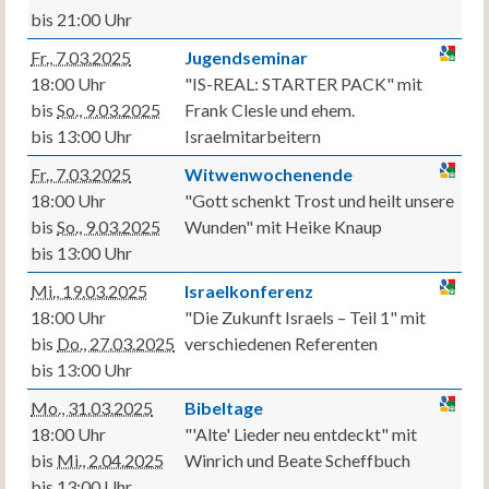
bis 21:00 Uhr
Fr., 7.03.2025
Jugendseminar
18:00 Uhr
"IS-REAL: STARTER PACK" mit
bis
So., 9.03.2025
Frank Clesle und ehem.
bis 13:00 Uhr
Israelmitarbeitern
Fr., 7.03.2025
Witwenwochenende
18:00 Uhr
"Gott schenkt Trost und heilt unsere
bis
So., 9.03.2025
Wunden" mit Heike Knaup
bis 13:00 Uhr
Mi., 19.03.2025
Israelkonferenz
18:00 Uhr
"Die Zukunft Israels – Teil 1" mit
bis
Do., 27.03.2025
verschiedenen Referenten
bis 13:00 Uhr
Mo., 31.03.2025
Bibeltage
18:00 Uhr
"'Alte' Lieder neu entdeckt" mit
bis
Mi., 2.04.2025
Winrich und Beate Scheffbuch
bis 13:00 Uhr