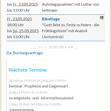
bis
Fr., 23.05.2025
Aufstiegspsalmen" mit Lothar von
bis 13:00 Uhr
Seltmann
Fr., 23.05.2025
Bibeltage
18:00 Uhr
"Gott liebt es, Feste zu feiern - die
bis
So., 25.05.2025
Frühlingsfeste" mit Anatoli
bis 13:00 Uhr
Uschomirski
←
−−
−
+
++
→
10
50
100
Zur Buchungsanfrage
Nächste Termine
28. Februar
, 18:00 Uhr
bis
5. März
bis 13:00 Uhr
Seminar: Prophetie und Gegenwart
3. März
, 19:30 Uhr
bis 21:00 Uhr
Israelgebets- und -informationsabend
7. März
, 18:00 Uhr
bis
9. März
bis 13:00 Uhr
Jugendseminar