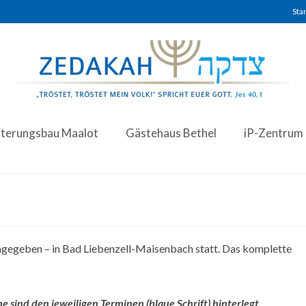
Star
iterungsbau Maalot
Gästehaus Bethel
iP-Zentrum
angegeben – in Bad Liebenzell-Maisenbach statt. Das komplette
sind den jeweiligen Terminen (blaue Schrift) hinterlegt.