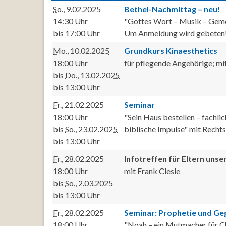
So., 9.02.2025
Bethel-Nachmittag – neu!
14:30 Uhr
"Gottes Wort – Musik – Gem
bis 17:00 Uhr
Um Anmeldung wird gebeten
Mo., 10.02.2025
Grundkurs Kinaesthetics
18:00 Uhr
für pflegende Angehörige; mi
bis
Do., 13.02.2025
bis 13:00 Uhr
Fr., 21.02.2025
Seminar
18:00 Uhr
"Sein Haus bestellen – fachli
bis
So., 23.02.2025
biblische Impulse" mit Rech
bis 13:00 Uhr
Fr., 28.02.2025
Infotreffen für Eltern unse
18:00 Uhr
mit Frank Clesle
bis
So., 2.03.2025
bis 13:00 Uhr
Fr., 28.02.2025
Seminar: Prophetie und G
18:00 Uhr
"Noah – ein Mutmacher für Ch