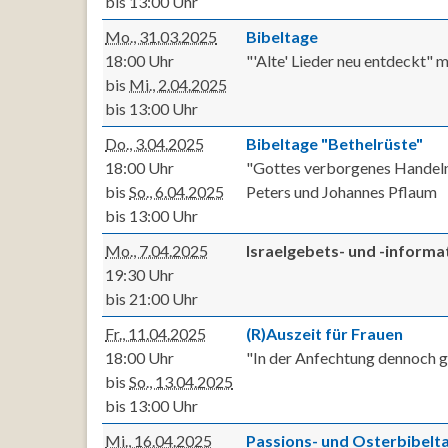
bis 13:00 Uhr
Mo., 31.03.2025
Bibeltage
18:00 Uhr
"'Alte' Lieder neu entdeckt" 
bis
Mi., 2.04.2025
bis 13:00 Uhr
Do., 3.04.2025
Bibeltage "Bethelrüste"
18:00 Uhr
"Gottes verborgenes Handeln 
bis
So., 6.04.2025
Peters und Johannes Pflaum
bis 13:00 Uhr
Mo., 7.04.2025
Israelgebets- und -inform
19:30 Uhr
bis 21:00 Uhr
Fr., 11.04.2025
(R)Auszeit für Frauen
18:00 Uhr
"In der Anfechtung dennoch g
bis
So., 13.04.2025
bis 13:00 Uhr
Mi., 16.04.2025
Passions- und Osterbibelt