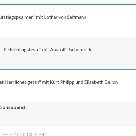
Aufstiegspsalmen" mit Lothar von Seltmann
n - die Frühlingsfeste" mit Anatoli Uschomirski
 Herrliches getan" mit Kurt Philipp und Elisabeth Bellon
ationsabend
←
−−
−
+
++
→
10
50
100