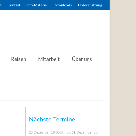
t
Kontakt
Info-Material
Downloads
Unterstützung
Reisen
Mitarbeit
Über uns
Nächste Termine
23. Dezember
, 18:00 Uhr
bis
31. Dezember
bis