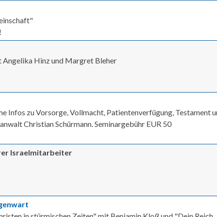
einschaft"
!
t Angelika Hinz und Margret Bleher
che Infos zu Vorsorge, Vollmacht, Patientenverfügung, Testament 
tsanwalt Christian Schürmann. Seminargebühr EUR 50
rer Israelmitarbeiter
egenwart
risten in stürmischen Zeiten" mit Benjamin Kloß und "Dein Reich