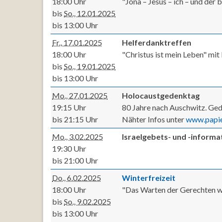
18:00 Uhr
"Jona – Jesus – ich – und der
bis
So., 12.01.2025
bis 13:00 Uhr
Fr., 17.01.2025
Helferdanktreffen
18:00 Uhr
"Christus ist mein Leben" mi
bis
So., 19.01.2025
bis 13:00 Uhr
Mo., 27.01.2025
Holocaustgedenktag
19:15 Uhr
80 Jahre nach Auschwitz. Ged
bis 21:15 Uhr
Nähter Infos unter
www.papie
Mo., 3.02.2025
Israelgebets- und -inform
19:30 Uhr
bis 21:00 Uhr
Do., 6.02.2025
Winterfreizeit
18:00 Uhr
"Das Warten der Gerechten wi
bis
So., 9.02.2025
bis 13:00 Uhr