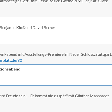
 barmherzige Gott" mit Heinz Bosler, Gotthold Müller, Karl Glatz
t Benjamin Kloß und David Berner
enkabend mit Ausstellungs-Premiere im Neuen Schloss, Stuttgart.
rblatt.de/80
ationsabend
rd Freude sein! – Er kommt nie zu spät" mit Günther Mannhardt