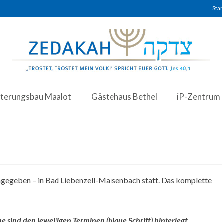
Star
iterungsbau Maalot
Gästehaus Bethel
iP-Zentrum
angegeben – in Bad Liebenzell-Maisenbach statt. Das komplette
sind den jeweiligen Terminen (blaue Schrift) hinterlegt.