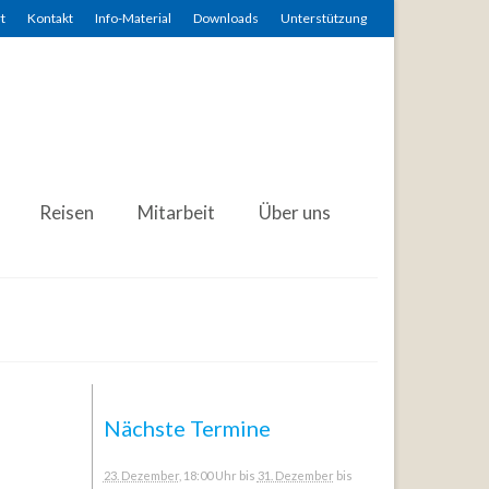
t
Kontakt
Info-Material
Downloads
Unterstützung
Reisen
Mitarbeit
Über uns
Nächste Termine
23. Dezember
, 18:00 Uhr
bis
31. Dezember
bis