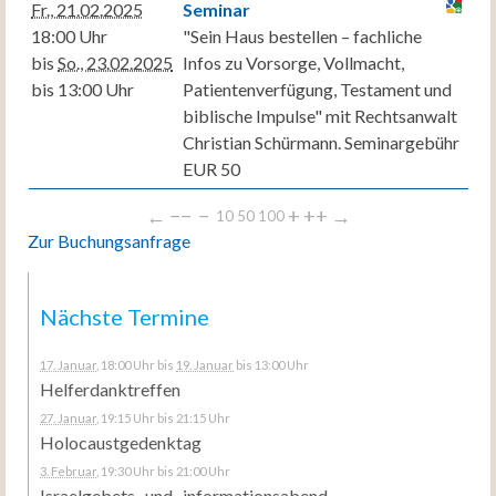
Fr., 21.02.2025
Seminar
18:00 Uhr
"Sein Haus bestellen – fachliche
bis
So., 23.02.2025
Infos zu Vorsorge, Vollmacht,
bis 13:00 Uhr
Patientenverfügung, Testament und
biblische Impulse" mit Rechtsanwalt
Christian Schürmann. Seminargebühr
EUR 50
←
−−
−
+
++
→
10
50
100
Zur Buchungsanfrage
Nächste Termine
17. Januar
, 18:00 Uhr
bis
19. Januar
bis 13:00 Uhr
Helferdanktreffen
27. Januar
, 19:15 Uhr
bis 21:15 Uhr
Holocaustgedenktag
3. Februar
, 19:30 Uhr
bis 21:00 Uhr
Israelgebets- und -informationsabend