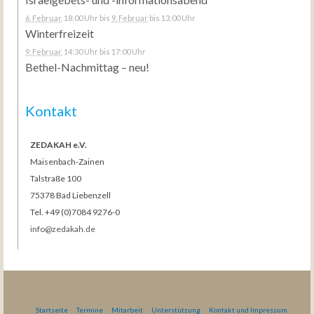
6. Februar
, 18:00 Uhr
bis
9. Februar
bis 13:00 Uhr
Winterfreizeit
9. Februar
, 14:30 Uhr
bis 17:00 Uhr
Bethel-Nachmittag – neu!
Kontakt
ZEDAKAH e.V.
Maisenbach-Zainen
Talstraße 100
75378 Bad Liebenzell
Tel. +49 (0)7084 9276-0
info@zedakah.de
Startseite
Termine
Mitarbeit
Unterstützung
Kontakt und Impressum