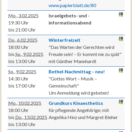
www.papierblatt.de/80
Mo., 3.02.2025
Israelgebets- und -
19:30 Uhr
informationsabend
bis 21:00 Uhr
Do., 6.02.2025
Winterfreizeit
18:00 Uhr
"Das Warten der Gerechten wird
bis
So., 9.02.2025
Freude sein! – Er kommt nie zu spät"
bis 13:00 Uhr
mit Günther Mannhardt
So., 9.02.2025
Bethel-Nachmittag – neu!
14:30 Uhr
"Gottes Wort – Musik –
bis 17:00 Uhr
Gemeinschaft"
Um Anmeldung wird gebeten!
Mo., 10.02.2025
Grundkurs Kinaesthetics
18:00 Uhr
für pflegende Angehörige; mit
bis
Do., 13.02.2025
Angelika Hinz und Margret Bleher
bis 13:00 Uhr