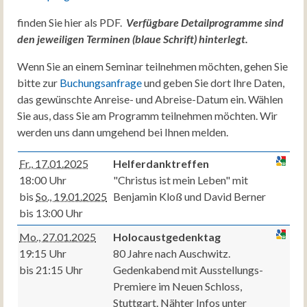
finden Sie hier als PDF.
Verfügbare Detailprogramme sind
den jeweiligen Terminen (blaue Schrift) hinterlegt.
Wenn Sie an einem Seminar teilnehmen möchten, gehen Sie
bitte zur
Buchungsanfrage
und geben Sie dort Ihre Daten,
das gewünschte Anreise- und Abreise-Datum ein. Wählen
Sie aus, dass Sie am Programm teilnehmen möchten. Wir
werden uns dann umgehend bei Ihnen melden.
Fr., 17.01.2025
Helferdanktreffen
18:00 Uhr
"Christus ist mein Leben" mit
bis
So., 19.01.2025
Benjamin Kloß und David Berner
bis 13:00 Uhr
Mo., 27.01.2025
Holocaustgedenktag
19:15 Uhr
80 Jahre nach Auschwitz.
bis 21:15 Uhr
Gedenkabend mit Ausstellungs-
Premiere im Neuen Schloss,
Stuttgart. Nähter Infos unter