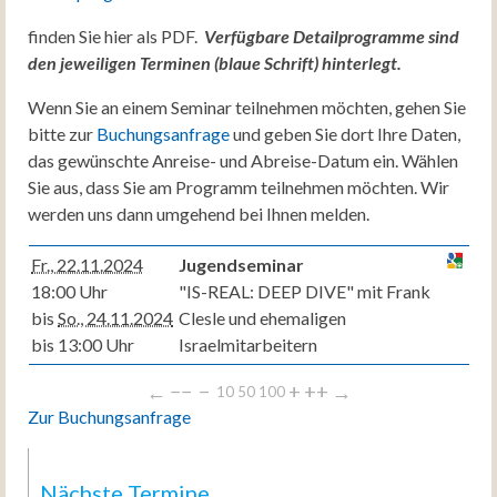
finden Sie hier als PDF.
Verfügbare Detailprogramme sind
den jeweiligen Terminen (blaue Schrift) hinterlegt.
Wenn Sie an einem Seminar teilnehmen möchten, gehen Sie
bitte zur
Buchungsanfrage
und geben Sie dort Ihre Daten,
das gewünschte Anreise- und Abreise-Datum ein. Wählen
Sie aus, dass Sie am Programm teilnehmen möchten. Wir
werden uns dann umgehend bei Ihnen melden.
Fr., 22.11.2024
Jugendseminar
18:00 Uhr
"IS-REAL: DEEP DIVE" mit Frank
bis
So., 24.11.2024
Clesle und ehemaligen
bis 13:00 Uhr
Israelmitarbeitern
←
−−
−
+
++
→
10
50
100
Zur Buchungsanfrage
Nächste Termine