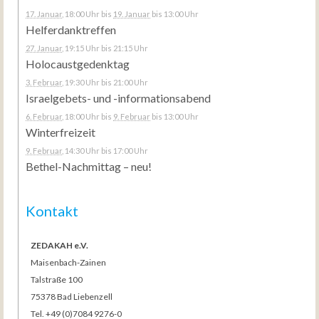
17. Januar
, 18:00 Uhr
bis
19. Januar
bis 13:00 Uhr
Helferdanktreffen
27. Januar
, 19:15 Uhr
bis 21:15 Uhr
Holocaustgedenktag
3. Februar
, 19:30 Uhr
bis 21:00 Uhr
Israelgebets- und -informationsabend
6. Februar
, 18:00 Uhr
bis
9. Februar
bis 13:00 Uhr
Winterfreizeit
9. Februar
, 14:30 Uhr
bis 17:00 Uhr
Bethel-Nachmittag – neu!
Kontakt
ZEDAKAH e.V.
Maisenbach-Zainen
Talstraße 100
75378 Bad Liebenzell
Tel. +49 (0)7084 9276-0