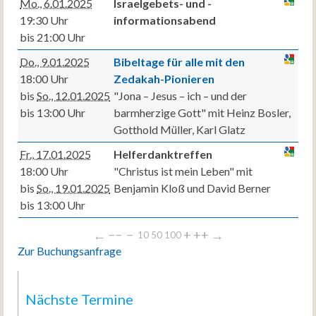
Mo., 6.01.2025
Israelgebets- und -
19:30 Uhr
informationsabend
bis 21:00 Uhr
Do., 9.01.2025
Bibeltage für alle mit den
18:00 Uhr
Zedakah-Pionieren
bis
So., 12.01.2025
"Jona – Jesus – ich – und der
bis 13:00 Uhr
barmherzige Gott" mit Heinz Bosler,
Gotthold Müller, Karl Glatz
Fr., 17.01.2025
Helferdanktreffen
18:00 Uhr
"Christus ist mein Leben" mit
bis
So., 19.01.2025
Benjamin Kloß und David Berner
bis 13:00 Uhr
←
−−
−
+
++
→
10
50
100
Zur Buchungsanfrage
Nächste Termine