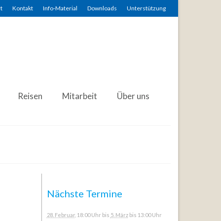
t
Kontakt
Info-Material
Downloads
Unterstützung
Reisen
Mitarbeit
Über uns
Nächste Termine
28. Februar
, 18:00 Uhr
bis
5. März
bis 13:00 Uhr