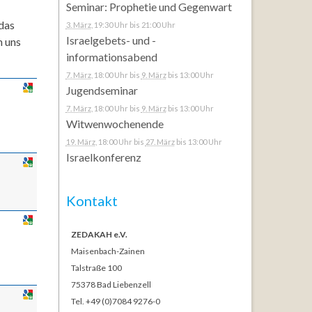
Seminar: Prophetie und Gegenwart
 das
3. März
, 19:30 Uhr
bis 21:00 Uhr
Israelgebets- und -
n uns
informationsabend
7. März
, 18:00 Uhr
bis
9. März
bis 13:00 Uhr
Jugendseminar
7. März
, 18:00 Uhr
bis
9. März
bis 13:00 Uhr
Witwenwochenende
19. März
, 18:00 Uhr
bis
27. März
bis 13:00 Uhr
Israelkonferenz
Kontakt
ZEDAKAH e.V.
Maisenbach-Zainen
Talstraße 100
75378 Bad Liebenzell
Tel. +49 (0)7084 9276-0