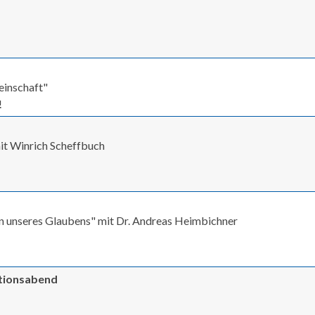
einschaft"
!
mit Winrich Scheffbuch
n unseres Glaubens" mit Dr. Andreas Heimbichner
ationsabend