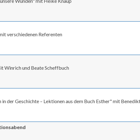
t unsere Wunden" mit Heike Knaup
" mit verschiedenen Referenten
mit Winrich und Beate Scheffbuch
in der Geschichte – Lektionen aus dem Buch Esther" mit Benedik
ationsabend