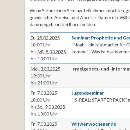
Wenn Sie an einem Seminar teilnehmen möchten, ge
gewünschte Anreise- und Abreise-Datum ein. Wähl
dann umgehend bei Ihnen melden.
Fr., 28.02.2025
Seminar: Prophetie und G
18:00 Uhr
"Noah – ein Mutmacher für Ch
bis
Mi., 5.03.2025
komme! - Was ist das kommen
bis 13:00 Uhr
Mo., 3.03.2025
Israelgebets- und -inform
19:30 Uhr
bis 21:00 Uhr
Fr., 7.03.2025
Jugendseminar
18:00 Uhr
"IS-REAL: STARTER PACK" mit
bis
So., 9.03.2025
bis 13:00 Uhr
Fr., 7.03.2025
Witwenwochenende