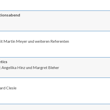
ationsabend
 mit Martin Meyer und weiteren Referenten
tics
t Angelika Hinz und Margret Bleher
ard Clesle