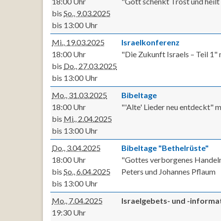
18:00 Uhr
"Gott schenkt Trost und heil
bis
So., 9.03.2025
bis 13:00 Uhr
Mi., 19.03.2025
Israelkonferenz
18:00 Uhr
"Die Zukunft Israels – Teil 1
bis
Do., 27.03.2025
bis 13:00 Uhr
Mo., 31.03.2025
Bibeltage
18:00 Uhr
"'Alte' Lieder neu entdeckt" 
bis
Mi., 2.04.2025
bis 13:00 Uhr
Do., 3.04.2025
Bibeltage "Bethelrüste"
18:00 Uhr
"Gottes verborgenes Handeln 
bis
So., 6.04.2025
Peters und Johannes Pflaum
bis 13:00 Uhr
Mo., 7.04.2025
Israelgebets- und -inform
19:30 Uhr