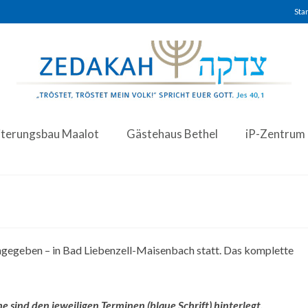
Star
iterungsbau Maalot
Gästehaus Bethel
iP-Zentrum
angegeben – in Bad Liebenzell-Maisenbach statt. Das komplette
sind den jeweiligen Terminen (blaue Schrift) hinterlegt.