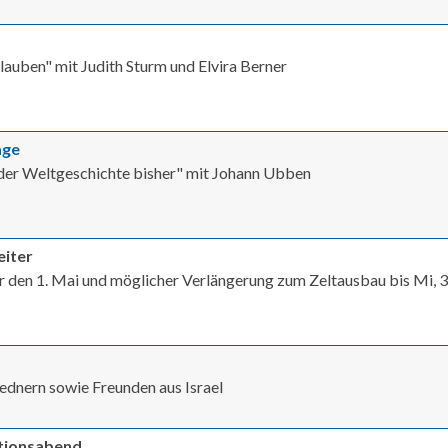
lauben" mit Judith Sturm und Elvira Berner
age
 der Weltgeschichte bisher" mit Johann Ubben
eiter
ür den 1. Mai und möglicher Verlängerung zum Zeltausbau bis Mi, 3
Rednern sowie Freunden aus Israel
ationsabend