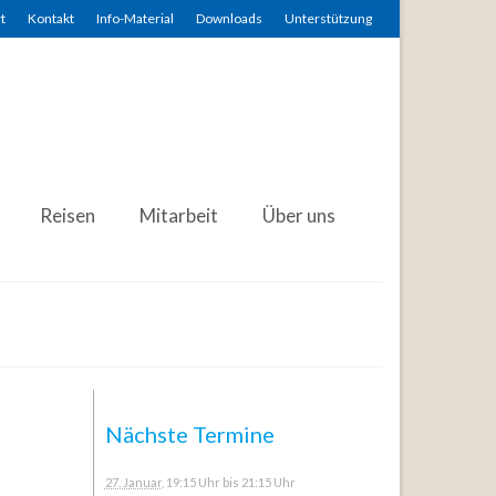
t
Kontakt
Info-Material
Downloads
Unterstützung
Reisen
Mitarbeit
Über uns
Nächste Termine
27. Januar
, 19:15 Uhr
bis 21:15 Uhr