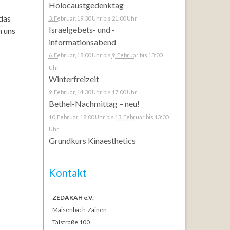
Holocaustgedenktag
 das
3. Februar
, 19:30 Uhr
bis 21:00 Uhr
Israelgebets- und -
n uns
informationsabend
6. Februar
, 18:00 Uhr
bis
9. Februar
bis 13:00
Uhr
Winterfreizeit
9. Februar
, 14:30 Uhr
bis 17:00 Uhr
Bethel-Nachmittag – neu!
10. Februar
, 18:00 Uhr
bis
13. Februar
bis 13:00
Uhr
Grundkurs Kinaesthetics
Kontakt
ZEDAKAH e.V.
Maisenbach-Zainen
Talstraße 100