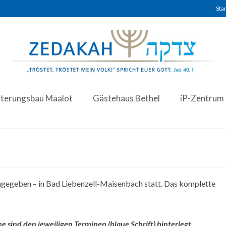
Star
iterungsbau Maalot
Gästehaus Bethel
iP-Zentrum
angegeben – in Bad Liebenzell-Maisenbach statt. Das komplette
sind den jeweiligen Terminen (blaue Schrift) hinterlegt.