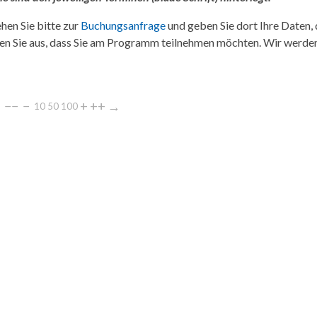
hen Sie bitte zur
Buchungsanfrage
und geben Sie dort Ihre Daten,
en Sie aus, dass Sie am Programm teilnehmen möchten. Wir werde
←
−−
−
+
++
→
10
50
100